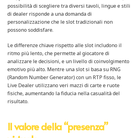
possibilità di scegliere tra diversi tavoli, lingue e stili
di dealer risponde a una domanda di
personalizzazione che le slot tradizionali non
possono soddisfare.
Le differenze chiave rispetto alle slot includono il
ritmo più lento, che permette al giocatore di
analizzare le decisioni, e un livello di coinvolgimento
emotivo più alto. Mentre una slot si basa su RNG
(Random Number Generator) con un RTP fisso, le
Live Dealer utilizzano veri mazzi di carte e ruote
fisiche, aumentando la fiducia nella casualità del
risultato.
Il valore della “presenza”