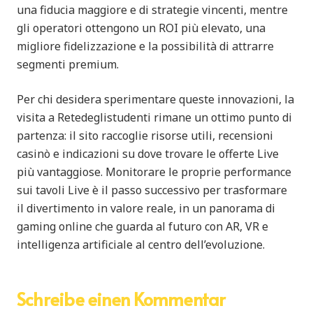
una fiducia maggiore e di strategie vincenti, mentre
gli operatori ottengono un ROI più elevato, una
migliore fidelizzazione e la possibilità di attrarre
segmenti premium.
Per chi desidera sperimentare queste innovazioni, la
visita a Retedeglistudenti rimane un ottimo punto di
partenza: il sito raccoglie risorse utili, recensioni
casinò e indicazioni su dove trovare le offerte Live
più vantaggiose. Monitorare le proprie performance
sui tavoli Live è il passo successivo per trasformare
il divertimento in valore reale, in un panorama di
gaming online che guarda al futuro con AR, VR e
intelligenza artificiale al centro dell’evoluzione.
Schreibe einen Kommentar