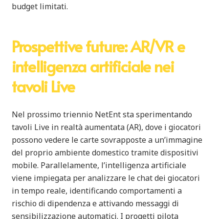
budget limitati.
Prospettive future: AR/VR e
intelligenza artificiale nei
tavoli Live
Nel prossimo triennio NetEnt sta sperimentando
tavoli Live in realtà aumentata (AR), dove i giocatori
possono vedere le carte sovrapposte a un’immagine
del proprio ambiente domestico tramite dispositivi
mobile. Parallelamente, l’intelligenza artificiale
viene impiegata per analizzare le chat dei giocatori
in tempo reale, identificando comportamenti a
rischio di dipendenza e attivando messaggi di
sensibilizzazione automatici. I progetti pilota