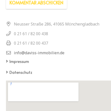
KOMMENTAR ABSCHICKEN
Neusser Straße 286, 41065 Mönchengladbach
0 21 61 / 82 00 438
0 21 61 / 82 00 437
info@daviss-immobilien.de
Impressum
Datenschutz