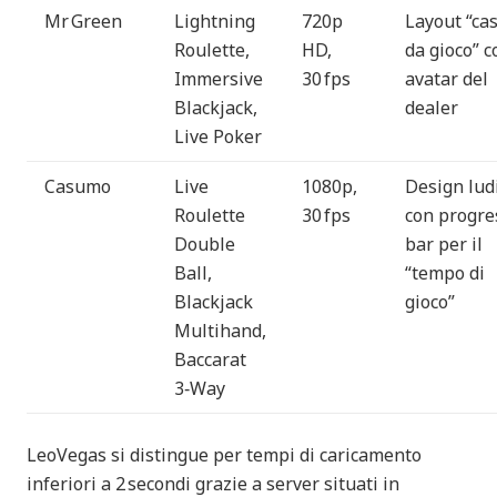
Mr Green
Lightning
720p
Layout “ca
Roulette,
HD,
da gioco” c
Immersive
30 fps
avatar del
Blackjack,
dealer
Live Poker
Casumo
Live
1080p,
Design lud
Roulette
30 fps
con progre
Double
bar per il
Ball,
“tempo di
Blackjack
gioco”
Multihand,
Baccarat
3‑Way
LeoVegas si distingue per tempi di caricamento
inferiori a 2 secondi grazie a server situati in