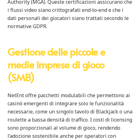
Authority (MGA). Queste certificazioni assicurano che
i flussi video siano crittografati end‑to‑end e che i
dati personali dei giocatori siano trattati secondo le
normative GDPR.
Gestione delle piccole e
medie imprese di gioco
(SMB)
NetEnt offre pacchetti modulabili che permettono ai
casinò emergenti di integrare solo le funzionalità
necessarie, come un singolo tavolo di Blackjack o una
roulette a bassa densità di traffico. I costi di licensing
sono proporzionali al volume di gioco, rendendo
l’adozione sostenibile anche per operatori con