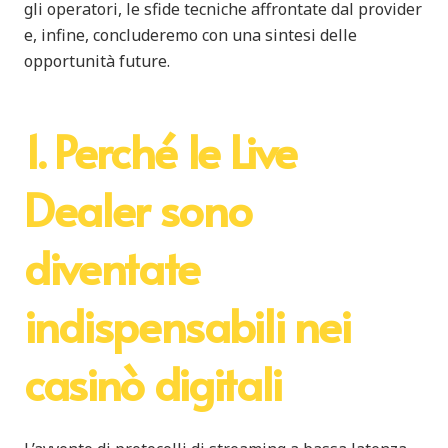
gli operatori, le sfide tecniche affrontate dal provider
e, infine, concluderemo con una sintesi delle
opportunità future.
1. Perché le Live
Dealer sono
diventate
indispensabili nei
casinò digitali