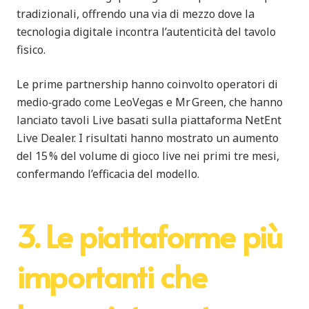
tradizionali, offrendo una via di mezzo dove la
tecnologia digitale incontra l’autenticità del tavolo
fisico.
Le prime partnership hanno coinvolto operatori di
medio‑grado come LeoVegas e Mr Green, che hanno
lanciato tavoli Live basati sulla piattaforma NetEnt
Live Dealer. I risultati hanno mostrato un aumento
del 15 % del volume di gioco live nei primi tre mesi,
confermando l’efficacia del modello.
3. Le piattaforme più
importanti che