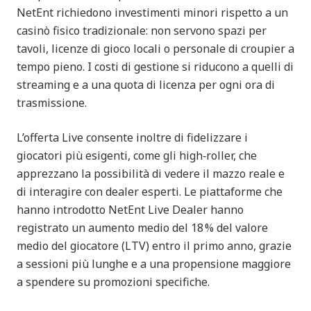
NetEnt richiedono investimenti minori rispetto a un
casinò fisico tradizionale: non servono spazi per
tavoli, licenze di gioco locali o personale di croupier a
tempo pieno. I costi di gestione si riducono a quelli di
streaming e a una quota di licenza per ogni ora di
trasmissione.
L’offerta Live consente inoltre di fidelizzare i
giocatori più esigenti, come gli high‑roller, che
apprezzano la possibilità di vedere il mazzo reale e
di interagire con dealer esperti. Le piattaforme che
hanno introdotto NetEnt Live Dealer hanno
registrato un aumento medio del 18 % del valore
medio del giocatore (LTV) entro il primo anno, grazie
a sessioni più lunghe e a una propensione maggiore
a spendere su promozioni specifiche.