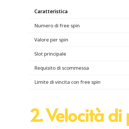
Caratteristica
Numero di free spin
Valore per spin
Slot principale
Requisito di scommessa
Limite di vincita con free spin
2. Velocità di 