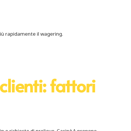
più rapidamente il wagering.
ienti: fattori
in e richieste di prelievo. Casinò A propone