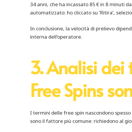
34 anni, che ha incassato 85 € in 8 minuti da
automatizzato: ho cliccato su ‘Ritira’, selezi
In conclusione, la velocità di prelievo dipen
interna dell’operatore.
3. Analisi dei
Free Spins so
I termini delle free spin nascondono spesso 
sono il fattore più comune: richiedono al gio