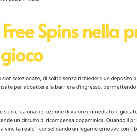
le Free Spins nella 
 gioco
u slot selezionate, di solito senza richiedere un deposito
sate per abbattere la barriera d’ingresso, permettendo 
free spin crea una percezione di valore immediato: il gioca
accende un circuito di ricompensa dopaminica. Quando il p
ima vincita reale”, consolidando un legame emotivo con il 