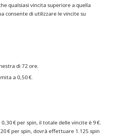
a che qualsiasi vincita superiore a quella
 consente di utilizzare le vincite su
nestra di 72 ore.
mita a 0,50 €.
,30 € per spin, il totale delle vincite è 9 €.
,20 € per spin, dovrà effettuare 1.125 spin