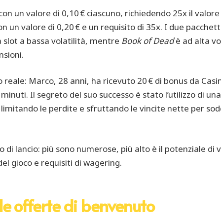
con un valore di 0,10 € ciascuno, richiedendo 25x il valore 
n un valore di 0,20 € e un requisito di 35x. I due pacchett
 slot a bassa volatilità, mentre
Book of Dead
è ad alta vol
nsioni.
 reale: Marco, 28 anni, ha ricevuto 20 € di bonus da Casinò
 minuti. Il segreto del suo successo è stato l’utilizzo di u
limitando le perdite e sfruttando le vincite nette per sod
 di lancio: più sono numerose, più alto è il potenziale di v
el gioco e requisiti di wagering.
e offerte di benvenuto