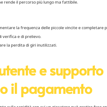
che rende il percorso più lungo ma fattibile.
aumentare la frequenza delle piccole vincite e completare 
 verifica e di prelievo.
 la perdita di giri inutilizzati.
utente e supporto cl
no il pagamento
ente sulla rapidità con cui un giocatore può gestire free sp