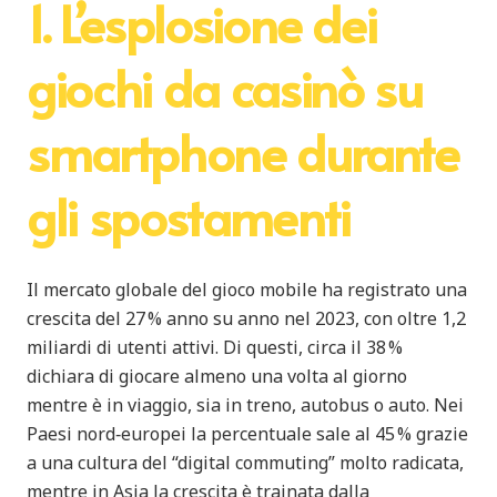
1. L’esplosione dei
giochi da casinò su
smartphone durante
gli spostamenti
Il mercato globale del gioco mobile ha registrato una
crescita del 27 % anno su anno nel 2023, con oltre 1,2
miliardi di utenti attivi. Di questi, circa il 38 %
dichiara di giocare almeno una volta al giorno
mentre è in viaggio, sia in treno, autobus o auto. Nei
Paesi nord‑europei la percentuale sale al 45 % grazie
a una cultura del “digital commuting” molto radicata,
mentre in Asia la crescita è trainata dalla