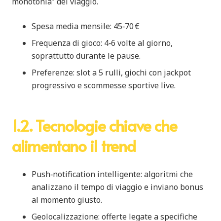
monotonia” del viaggio.
Spesa media mensile: 45‑70 €
Frequenza di gioco: 4‑6 volte al giorno,
soprattutto durante le pause.
Preferenze: slot a 5 rulli, giochi con jackpot
progressivo e scommesse sportive live.
1.2. Tecnologie chiave che
alimentano il trend
Push‑notification intelligente: algoritmi che
analizzano il tempo di viaggio e inviano bonus
al momento giusto.
Geolocalizzazione: offerte legate a specifiche