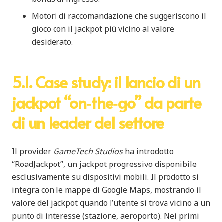
Motori di raccomandazione che suggeriscono il
gioco con il jackpot più vicino al valore
desiderato.
5.1. Case study: il lancio di un
jackpot “on‑the‑go” da parte
di un leader del settore
Il provider
GameTech Studios
ha introdotto
“RoadJackpot”, un jackpot progressivo disponibile
esclusivamente su dispositivi mobili. Il prodotto si
integra con le mappe di Google Maps, mostrando il
valore del jackpot quando l’utente si trova vicino a un
punto di interesse (stazione, aeroporto). Nei primi