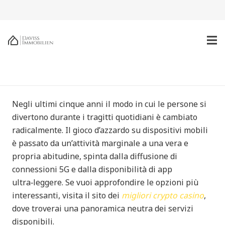
Negli ultimi cinque anni il modo in cui le persone si
divertono durante i tragitti quotidiani è cambiato
radicalmente. Il gioco d’azzardo su dispositivi mobili
è passato da un’attività marginale a una vera e
propria abitudine, spinta dalla diffusione di
connessioni 5G e dalla disponibilità di app
ultra‑leggere. Se vuoi approfondire le opzioni più
interessanti, visita il sito dei
migliori crypto casino
,
dove troverai una panoramica neutra dei servizi
disponibili.