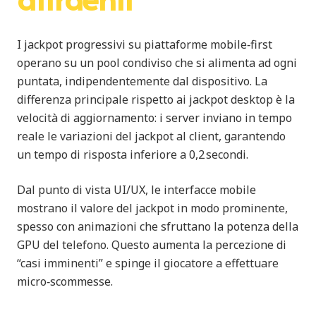
I jackpot progressivi su piattaforme mobile‑first
operano su un pool condiviso che si alimenta ad ogni
puntata, indipendentemente dal dispositivo. La
differenza principale rispetto ai jackpot desktop è la
velocità di aggiornamento: i server inviano in tempo
reale le variazioni del jackpot al client, garantendo
un tempo di risposta inferiore a 0,2 secondi.
Dal punto di vista UI/UX, le interfacce mobile
mostrano il valore del jackpot in modo prominente,
spesso con animazioni che sfruttano la potenza della
GPU del telefono. Questo aumenta la percezione di
“casi imminenti” e spinge il giocatore a effettuare
micro‑scommesse.