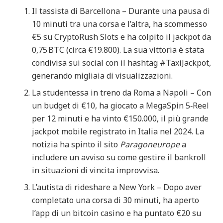
Il tassista di Barcellona – Durante una pausa di
10 minuti tra una corsa e l’altra, ha scommesso
€5 su CryptoRush Slots e ha colpito il jackpot da
0,75 BTC (circa €19.800). La sua vittoria è stata
condivisa sui social con il hashtag #TaxiJackpot,
generando migliaia di visualizzazioni.
La studentessa in treno da Roma a Napoli – Con
un budget di €10, ha giocato a MegaSpin 5‑Reel
per 12 minuti e ha vinto €150.000, il più grande
jackpot mobile registrato in Italia nel 2024. La
notizia ha spinto il sito
Paragoneurope
a
includere un avviso su come gestire il bankroll
in situazioni di vincita improvvisa.
L’autista di rideshare a New York – Dopo aver
completato una corsa di 30 minuti, ha aperto
l’app di un bitcoin casino e ha puntato €20 su