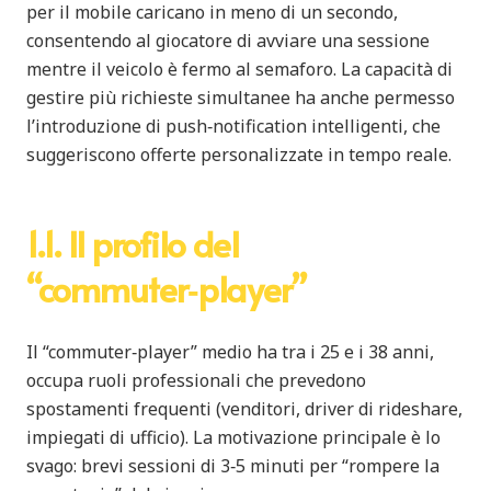
per il mobile caricano in meno di un secondo,
consentendo al giocatore di avviare una sessione
mentre il veicolo è fermo al semaforo. La capacità di
gestire più richieste simultanee ha anche permesso
l’introduzione di push‑notification intelligenti, che
suggeriscono offerte personalizzate in tempo reale.
1.1. Il profilo del
“commuter‑player”
Il “commuter‑player” medio ha tra i 25 e i 38 anni,
occupa ruoli professionali che prevedono
spostamenti frequenti (venditori, driver di rideshare,
impiegati di ufficio). La motivazione principale è lo
svago: brevi sessioni di 3‑5 minuti per “rompere la