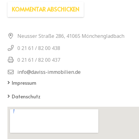
KOMMENTAR ABSCHICKEN
Neusser Straße 286, 41065 Mönchengladbach
0 21 61 / 82 00 438
0 21 61 / 82 00 437
info@daviss-immobilien.de
Impressum
Datenschutz