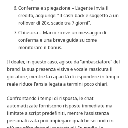
Conferma e spiegazione – L’agente invia il
credito, aggiunge: “Il cash‑back è soggetto a un
rollover di 20x, scade tra 7 giorni”.
Chiusura – Marco riceve un messaggio di
conferma e una breve guida su come
monitorare il bonus.
Il dealer, in questo caso, agisce da “ambasciatore” del
brand: la sua presenza visiva e vocale rassicura il
giocatore, mentre la capacità di rispondere in tempo
reale riduce l’ansia legata a termini poco chiari.
Confrontando i tempi di risposta, le chat
automatizzate forniscono risposte immediate ma
limitate a script predefiniti, mentre l’assistenza
personalizzata può impiegare qualche secondo in