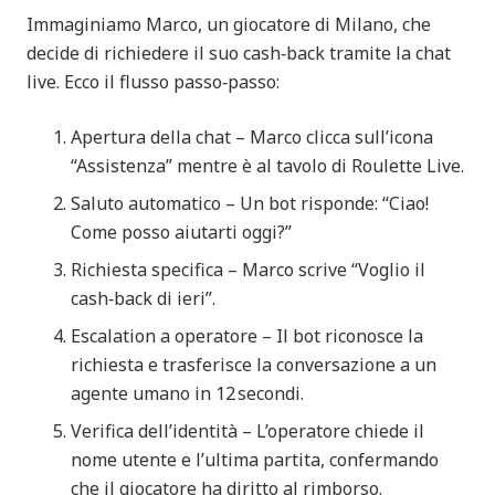
Immaginiamo Marco, un giocatore di Milano, che
decide di richiedere il suo cash‑back tramite la chat
live. Ecco il flusso passo‑passo:
Apertura della chat – Marco clicca sull’icona
“Assistenza” mentre è al tavolo di Roulette Live.
Saluto automatico – Un bot risponde: “Ciao!
Come posso aiutarti oggi?”
Richiesta specifica – Marco scrive “Voglio il
cash‑back di ieri”.
Escalation a operatore – Il bot riconosce la
richiesta e trasferisce la conversazione a un
agente umano in 12 secondi.
Verifica dell’identità – L’operatore chiede il
nome utente e l’ultima partita, confermando
che il giocatore ha diritto al rimborso.