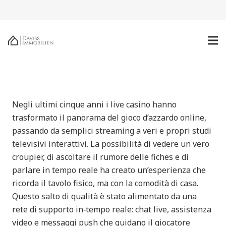
Negli ultimi cinque anni i live casino hanno
trasformato il panorama del gioco d’azzardo online,
passando da semplici streaming a veri e propri studi
televisivi interattivi. La possibilità di vedere un vero
croupier, di ascoltare il rumore delle fiches e di
parlare in tempo reale ha creato un’esperienza che
ricorda il tavolo fisico, ma con la comodità di casa.
Questo salto di qualità è stato alimentato da una
rete di supporto in‑tempo reale: chat live, assistenza
video e messaggi push che guidano il giocatore