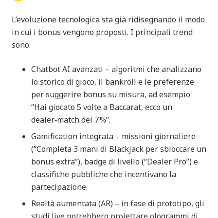
L’evoluzione tecnologica sta già ridisegnando il modo
in cui i bonus vengono proposti. I principali trend
sono:
Chatbot AI avanzati – algoritmi che analizzano
lo storico di gioco, il bankroll e le preferenze
per suggerire bonus su misura, ad esempio
“Hai giocato 5 volte a Baccarat, ecco un
dealer‑match del 7 %”.
Gamification integrata – missioni giornaliere
(“Completa 3 mani di Blackjack per sbloccare un
bonus extra”), badge di livello (“Dealer Pro”) e
classifiche pubbliche che incentivano la
partecipazione.
Realtà aumentata (AR) – in fase di prototipo, gli
studi live potrebbero proiettare ologrammi di