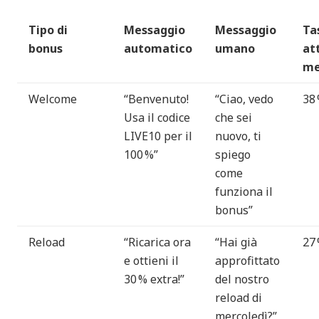
Tipo di
Messaggio
Messaggio
Ta
bonus
automatico
umano
at
me
Welcome
“Benvenuto!
“Ciao, vedo
38
Usa il codice
che sei
LIVE10 per il
nuovo, ti
100 %”
spiego
come
funziona il
bonus”
Reload
“Ricarica ora
“Hai già
27
e ottieni il
approfittato
30 % extra!”
del nostro
reload di
mercoledì?”