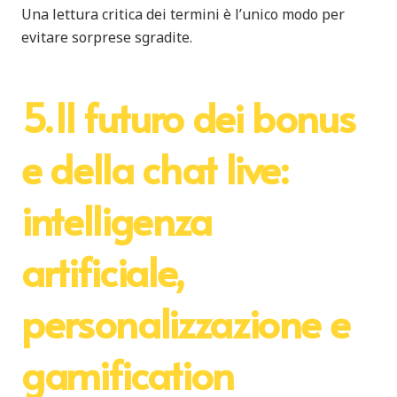
Una lettura critica dei termini è l’unico modo per
evitare sorprese sgradite.
5. Il futuro dei bonus
e della chat live:
intelligenza
artificiale,
personalizzazione e
gamification