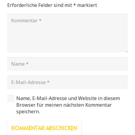
Erforderliche Felder sind mit
*
markiert
Name, E-Mail-Adresse und Website in diesem
Browser für meinen nächsten Kommentar
speichern.
KOMMENTAR ABSCHICKEN