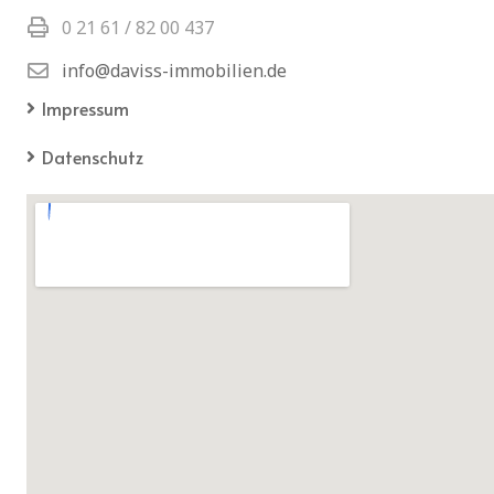
0 21 61 / 82 00 437
info@daviss-immobilien.de
Impressum
Datenschutz