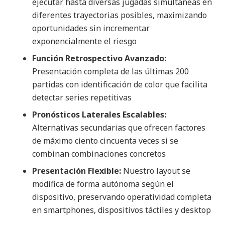
ejecutar hasta diversas jugadas simultáneas en
diferentes trayectorias posibles, maximizando
oportunidades sin incrementar
exponencialmente el riesgo
Función Retrospectivo Avanzado:
Presentación completa de las últimas 200
partidas con identificación de color que facilita
detectar series repetitivas
Pronósticos Laterales Escalables:
Alternativas secundarias que ofrecen factores
de máximo ciento cincuenta veces si se
combinan combinaciones concretos
Presentación Flexible:
Nuestro layout se
modifica de forma autónoma según el
dispositivo, preservando operatividad completa
en smartphones, dispositivos táctiles y desktop