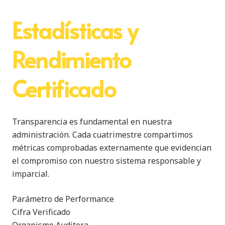
Estadísticas y
Rendimiento
Certificado
Transparencia es fundamental en nuestra
administración. Cada cuatrimestre compartimos
métricas comprobadas externamente que evidencian
el compromiso con nuestro sistema responsable y
imparcial.
Parámetro de Performance
Cifra Verificado
Organismo Auditora