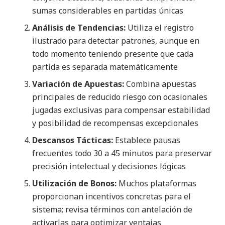
sumas considerables en partidas únicas
Análisis de Tendencias:
Utiliza el registro
ilustrado para detectar patrones, aunque en
todo momento teniendo presente que cada
partida es separada matemáticamente
Variación de Apuestas:
Combina apuestas
principales de reducido riesgo con ocasionales
jugadas exclusivas para compensar estabilidad
y posibilidad de recompensas excepcionales
Descansos Tácticas:
Establece pausas
frecuentes todo 30 a 45 minutos para preservar
precisión intelectual y decisiones lógicas
Utilización de Bonos:
Muchos plataformas
proporcionan incentivos concretas para el
sistema; revisa términos con antelación de
activarlas para optimizar ventajas