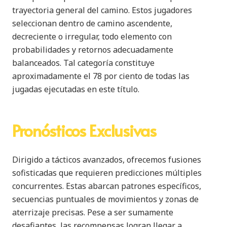
trayectoria general del camino. Estos jugadores
seleccionan dentro de camino ascendente,
decreciente o irregular, todo elemento con
probabilidades y retornos adecuadamente
balanceados. Tal categoría constituye
aproximadamente el 78 por ciento de todas las
jugadas ejecutadas en este título.
Pronósticos Exclusivas
Dirigido a tácticos avanzados, ofrecemos fusiones
sofisticadas que requieren predicciones múltiples
concurrentes. Estas abarcan patrones específicos,
secuencias puntuales de movimientos y zonas de
aterrizaje precisas. Pese a ser sumamente
desafiantes, las recompensas logran llegar a