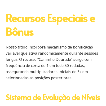
Recursos Especiais e
Bônus
Nosso título incorpora mecanismo de bonificação
variável que ativa randomicamente durante sessões
longas. O recurso “Caminho Dourado” surge com
frequência de cerca de 1 em todo 50 rodadas,
assegurando multiplicadores iniciais de 3x em
selecionadas as posições posteriores.
Sistema de Evolução de Níveis