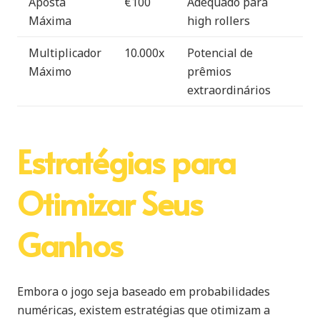
Aposta
€100
Adequado para
Máxima
high rollers
Multiplicador
10.000x
Potencial de
Máximo
prêmios
extraordinários
Estratégias para
Otimizar Seus
Ganhos
Embora o jogo seja baseado em probabilidades
numéricas, existem estratégias que otimizam a