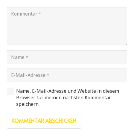
Name, E-Mail-Adresse und Website in diesem
Browser für meinen nächsten Kommentar
speichern.
KOMMENTAR ABSCHICKEN