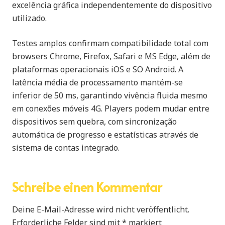
excelência gráfica independentemente do dispositivo
utilizado.
Testes amplos confirmam compatibilidade total com
browsers Chrome, Firefox, Safari e MS Edge, além de
plataformas operacionais iOS e SO Android. A
latência média de processamento mantém-se
inferior de 50 ms, garantindo vivência fluida mesmo
em conexões móveis 4G. Players podem mudar entre
dispositivos sem quebra, com sincronização
automática de progresso e estatísticas através de
sistema de contas integrado.
Schreibe einen Kommentar
Deine E-Mail-Adresse wird nicht veröffentlicht.
Erforderliche Felder sind mit
*
markiert