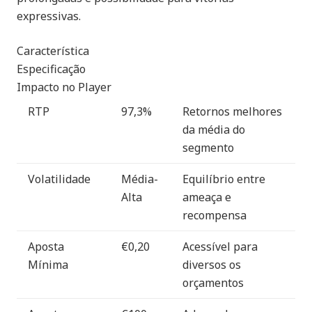
expressivas.
Característica
Especificação
Impacto no Player
RTP
97,3%
Retornos melhores
da média do
segmento
Volatilidade
Média-
Equilíbrio entre
Alta
ameaça e
recompensa
Aposta
€0,20
Acessível para
Mínima
diversos os
orçamentos