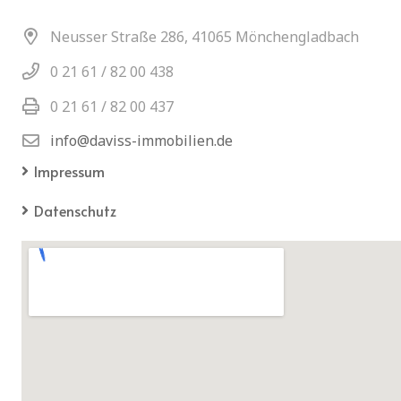
Neusser Straße 286, 41065 Mönchengladbach
0 21 61 / 82 00 438
0 21 61 / 82 00 437
info@daviss-immobilien.de
Impressum
Datenschutz