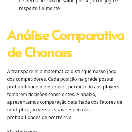
de perda de 20% do saldo por seção de jogo e
respeite fielmente
Análise Comparativa
de Chances
A transparência matemática distingue nosso jogo
dos competidores. Cada posição na grade possui
probabilidade mensurável, permitindo aos players
tomarem decisões conscientes. A abaixo,
apresentamos comparação detalhada dos fatores de
multiplicação versus suas respectivas
probabilidades de ocorrência.