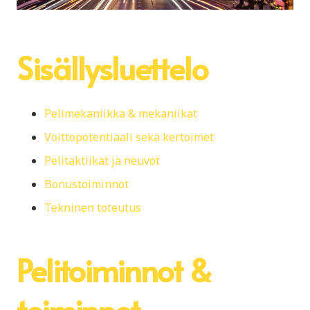
Sisällysluettelo
Pelimekaniikka & mekaniikat
Voittopotentiaali sekä kertoimet
Pelitaktiikat ja neuvot
Bonustoiminnot
Tekninen toteutus
Pelitoiminnot &
toiminnot