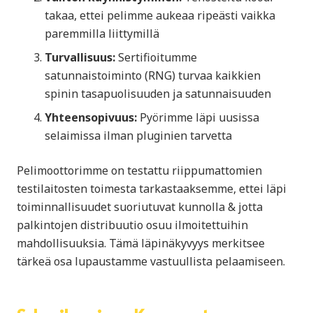
takaa, ettei pelimme aukeaa ripeästi vaikka
paremmilla liittymillä
Turvallisuus:
Sertifioitumme
satunnaistoiminto (RNG) turvaa kaikkien
spinin tasapuolisuuden ja satunnaisuuden
Yhteensopivuus:
Pyörimme läpi uusissa
selaimissa ilman pluginien tarvetta
Pelimoottorimme on testattu riippumattomien
testilaitosten toimesta tarkastaaksemme, ettei läpi
toiminnallisuudet suoriutuvat kunnolla & jotta
palkintojen distribuutio osuu ilmoitettuihin
mahdollisuuksia. Tämä läpinäkyvyys merkitsee
tärkeä osa lupaustamme vastuullista pelaamiseen.