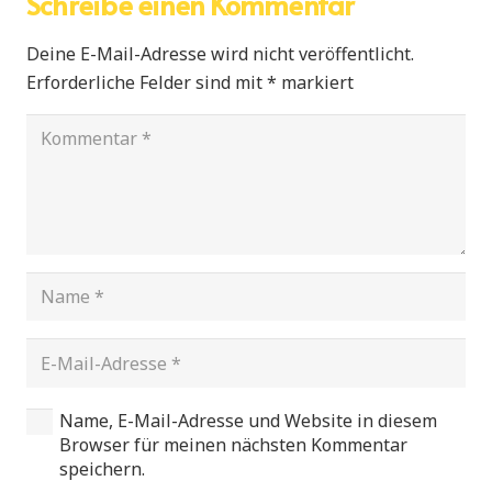
Schreibe einen Kommentar
Deine E-Mail-Adresse wird nicht veröffentlicht.
Erforderliche Felder sind mit
*
markiert
Name, E-Mail-Adresse und Website in diesem
Browser für meinen nächsten Kommentar
speichern.