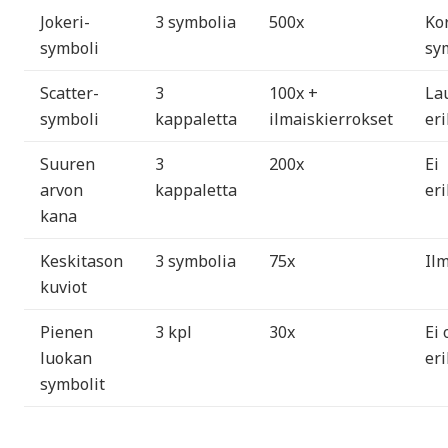
Jokeri-
3 symbolia
500x
Ko
symboli
sy
Scatter-
3
100x +
La
symboli
kappaletta
ilmaiskierrokset
eri
Suuren
3
200x
Ei
arvon
kappaletta
er
kana
Keskitason
3 symbolia
75x
Il
kuviot
Pienen
3 kpl
30x
Ei 
luokan
er
symbolit