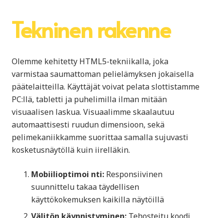
Tekninen rakenne
Olemme kehitetty HTML5-tekniikalla, joka
varmistaa saumattoman pelielämyksen jokaisella
päätelaitteilla. Käyttäjät voivat pelata slottistamme
PC:llä, tabletti ja puhelimilla ilman mitään
visuaalisen laskua. Visuaalimme skaalautuu
automaattisesti ruudun dimensioon, sekä
pelimekaniikkamme suorittaa samalla sujuvasti
kosketusnäytöllä kuin iirelläkin.
Mobiilioptimoi nti:
Responsiivinen
suunnittelu takaa täydellisen
käyttökokemuksen kaikilla näytöillä
Välitön käynnistyminen:
Tehosteitu koodi