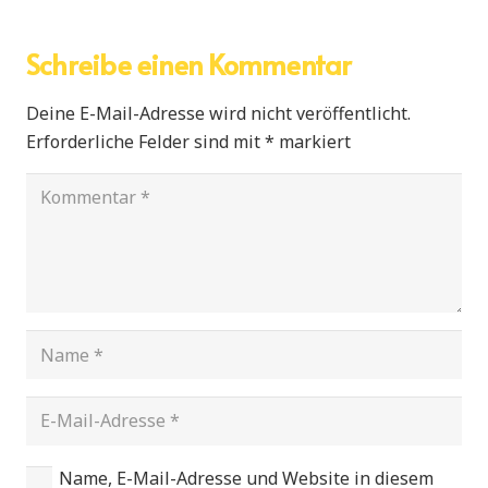
Schreibe einen Kommentar
Deine E-Mail-Adresse wird nicht veröffentlicht.
Erforderliche Felder sind mit
*
markiert
Name, E-Mail-Adresse und Website in diesem