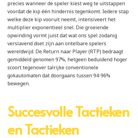
precies wanneer de speler kiest weg te uitstappen
voordat de kip één hindernis tegenkomt. Iedere stap
welke deze kip vooruit neemt, intensiveert het
multiplier exponentieel snel. Die groeiende
opwinding vormt juist dat wat ons spel zodanig
verslavend doet zijn aan ontelbare spelers
wereldwijd. De Return naar Player (RTP) bedraagt
gemiddeld genomen 97%, hetgeen beduidend hoger
scoort tegenover talrijke conventionele
gokautomaten dat doorgaans tussen 94-96%
bewegen.
Succesvolle Tactieken
en Tactieken