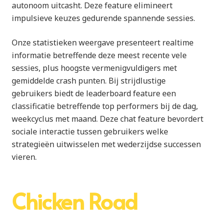
autonoom uitcasht. Deze feature elimineert
impulsieve keuzes gedurende spannende sessies.
Onze statistieken weergave presenteert realtime
informatie betreffende deze meest recente vele
sessies, plus hoogste vermenigvuldigers met
gemiddelde crash punten. Bij strijdlustige
gebruikers biedt de leaderboard feature een
classificatie betreffende top performers bij de dag,
weekcyclus met maand. Deze chat feature bevordert
sociale interactie tussen gebruikers welke
strategieën uitwisselen met wederzijdse successen
vieren.
Chicken Road