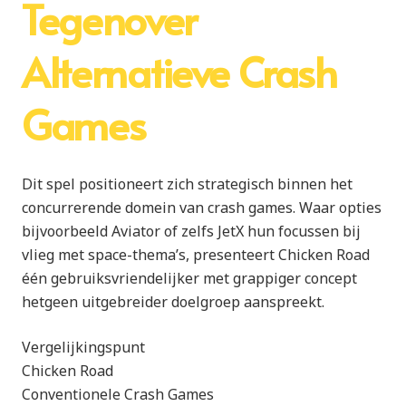
Tegenover
Alternatieve Crash
Games
Dit spel positioneert zich strategisch binnen het
concurrerende domein van crash games. Waar opties
bijvoorbeeld Aviator of zelfs JetX hun focussen bij
vlieg met space-thema’s, presenteert Chicken Road
één gebruiksvriendelijker met grappiger concept
hetgeen uitgebreider doelgroep aanspreekt.
Vergelijkingspunt
Chicken Road
Conventionele Crash Games