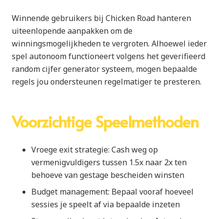
Winnende gebruikers bij Chicken Road hanteren
uiteenlopende aanpakken om de
winningsmogelijkheden te vergroten. Alhoewel ieder
spel autonoom functioneert volgens het geverifieerd
random cijfer generator systeem, mogen bepaalde
regels jou ondersteunen regelmatiger te presteren.
Voorzichtige Speelmethoden
Vroege exit strategie: Cash weg op
vermenigvuldigers tussen 1.5x naar 2x ten
behoeve van gestage bescheiden winsten
Budget management: Bepaal vooraf hoeveel
sessies je speelt af via bepaalde inzeten