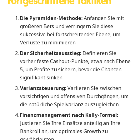
Die Pyramiden-Methode:
Anfangen Sie mit
größeren Bets und verringern Sie diese
sukzessive bei fortschreitender Ebene, um
Verluste zu minimieren
Der Sicherheitsausstieg:
Definieren Sie
vorher feste Cashout-Punkte, etwa nach Ebene
5, um Profite zu sichern, bevor die Chancen
signifikant sinken
Varianzsteuerung:
Variieren Sie zwischen
vorsichtigen und offensiven Durchgängen, um
die natürliche Spielvarianz auszugleichen
Finanzmanagement nach Kelly-Formel:
Justieren Sie Ihre Einsätze anteilig an Ihre
Bankroll an, um optimales Growth zu
gewährleisten