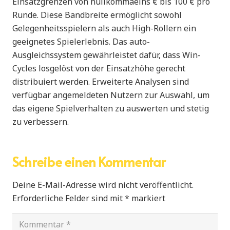
Einsatzgrenzen von nullkommaeins € bis 100 € pro
Runde. Diese Bandbreite ermöglicht sowohl
Gelegenheitsspielern als auch High-Rollern ein
geeignetes Spielerlebnis. Das auto-
Ausgleichssystem gewährleistet dafür, dass Win-
Cycles losgelöst von der Einsatzhöhe gerecht
distribuiert werden. Erweiterte Analysen sind
verfügbar angemeldeten Nutzern zur Auswahl, um
das eigene Spielverhalten zu auswerten und stetig
zu verbessern.
Schreibe einen Kommentar
Deine E-Mail-Adresse wird nicht veröffentlicht.
Erforderliche Felder sind mit
*
markiert