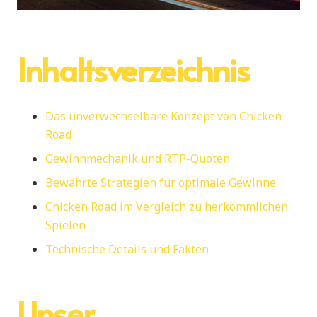
Inhaltsverzeichnis
Das unverwechselbare Konzept von Chicken
Road
Gewinnmechanik und RTP-Quoten
Bewährte Strategien für optimale Gewinne
Chicken Road im Vergleich zu herkömmlichen
Spielen
Technische Details und Fakten
Unser