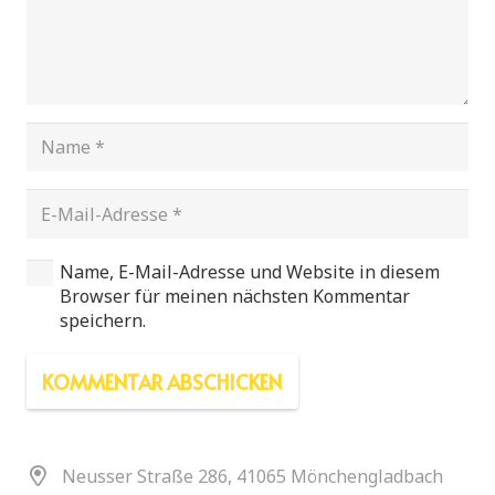
Name, E-Mail-Adresse und Website in diesem
Browser für meinen nächsten Kommentar
speichern.
KOMMENTAR ABSCHICKEN
Neusser Straße 286, 41065 Mönchengladbach