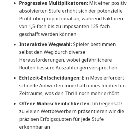
Progressive Multiplikatoren:
Mit einer positiv
absolvierten Stufe erhöht sich der potenzielle
Profit überproportional an, während Faktoren
von 1,5-fach bis zu imposanten 125-fach
geschafft werden können
Interaktive Wegwahl:
Spieler bestimmen
selbst den Weg durch diverse
Herausforderungen, wobei gefährlichere
Routen bessere Auszahlungen versprechen
Echtzeit-Entscheidungen:
Ein Move erfordert
schnelle Antworten innerhalb eines limitierten
Zeitraums, was den Thrill noch mehr erhöht
Offene Wahrscheinlichkeiten:
Im Gegensatz
zu vielen Wettbewerbern präsentieren wir die
präzisen Erfolgsquoten für jede Stufe
erkennbar an