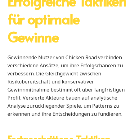
Erfolgreiche Taktiken
für optimale
Gewinne
Gewinnende Nutzer von Chicken Road verbinden
verschiedene Ansätze, um ihre Erfolgschancen zu
verbessern. Die Gleichgewicht zwischen
Risikobereitschaft und konservativer
Gewinnmitnahme bestimmt oft über langfristigen
Profit. Versierte Akteure bauen auf analytische
Analyse zurückliegender Spiele, um Patterns zu
erkennen und ihre Entscheidungen zu fundieren.
Fortgeschrittene Taktiken