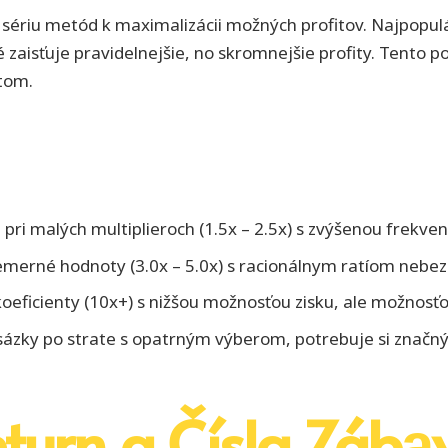
li sériu metód k maximalizácii možných profitov. Najpopul
ré zaisťuje pravidelnejšie, no skromnejšie profity. Tento
tom.
 pri malých multiplieroch (1.5x – 2.5x) s zvýšenou frekve
merné hodnoty (3.0x – 5.0x) s racionálnym ratíom nebez
oeficienty (10x+) s nižšou možnosťou zisku, ale možnosťo
ázky po strate s opatrným výberom, potrebuje si značný
turn a Čísla Zábа