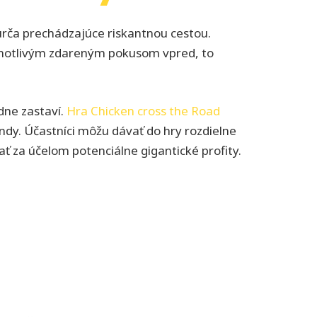
urča prechádzajúce riskantnou cestou.
ednotlivým zdareným pokusom vpred, to
dne zastaví.
Hra Chicken cross the Road
dy. Účastníci môžu dávať do hry rozdielne
ať za účelom potenciálne gigantické profity.