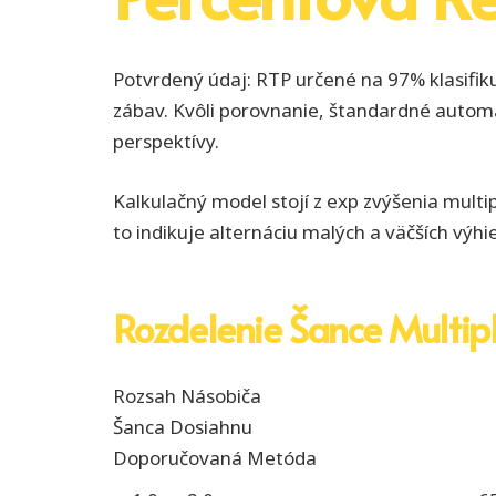
Potvrdený údaj: RTP určené na 97% klasifik
zábav. Kvôli porovnanie, štandardné autom
perspektívy.
Kalkulačný model stojí z exp zvýšenia mult
to indikuje alternáciu malých a väčších výhi
Rozdelenie Šance Multipl
Rozsah Násobіča
Šanca Dosiahnu
Doporučovaná Metóda