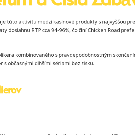
uje túto aktivitu medzi kasínové produkty s najvyššou pr
aty dosiahnu RTP cca 94-96%, čo činí Chicken Road pref
iplikera kombinovaného s pravdepodobnostným skončením 
er s občasnými dlhšími sériami bez zisku.
ierov