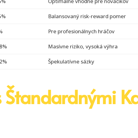
5%
Optimálne vhodné pre nováčikov
5%
Balansovaný risk-reward pomer
%
Pre profesionálnych hráčov
.8%
Masívne riziko, vysoká výhra
.2%
Špekulatívne sázky
 Štandardnými K