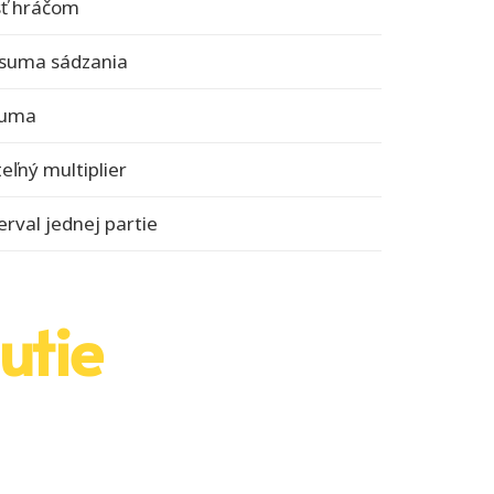
sť hráčom
 suma sádzania
suma
eľný multiplier
rval jednej partie
utie