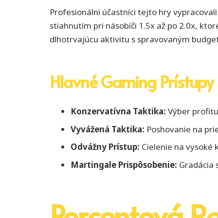
Profesionálni účastníci tejto hry vypracova
stiahnutím pri násobíči 1.5x až po 2.0x, kto
dlhotrvajúcu aktivitu s spravovaným budge
Hlavné Gaming Prístupy
Konzervatívna Taktika:
Výber profitu
Vyvážená Taktika:
Poshovanie na prie
Odvážny Prístup:
Cielenie na vysoké k
Martingale Prispôsobenie:
Gradácia s
Percentová Re