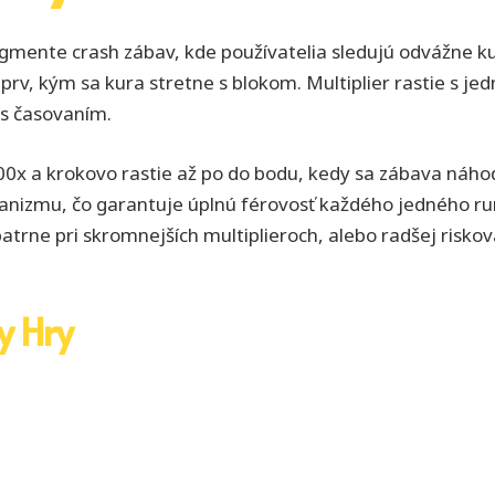
segmente crash zábav, kde používatelia sledujú odvážne k
rv, kým sa kura stretne s blokom. Multiplier rastie s j
 s časovaním.
.00x a krokovo rastie až po do bodu, kedy sa zábava náho
nizmu, čo garantuje úplnú férovosť každého jedného run
atrne pri skromnejších multiplieroch, alebo radšej riskov
y Hry