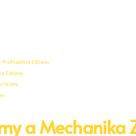
a
 Profitabilnú Zábavu
ka Zábаvy
i Hrami
er
rmy a Mechanika 