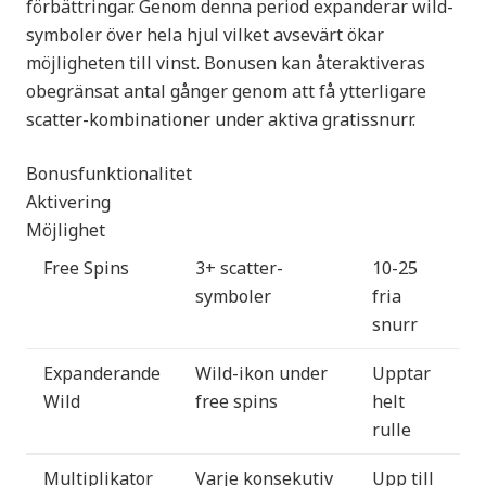
förbättringar. Genom denna period expanderar wild-
symboler över hela hjul vilket avsevärt ökar
möjligheten till vinst. Bonusen kan återaktiveras
obegränsat antal gånger genom att få ytterligare
scatter-kombinationer under aktiva gratissnurr.
Bonusfunktionalitet
Aktivering
Möjlighet
Free Spins
3+ scatter-
10-25
symboler
fria
snurr
Expanderande
Wild-ikon under
Upptar
Wild
free spins
helt
rulle
Multiplikator
Varje konsekutiv
Upp till