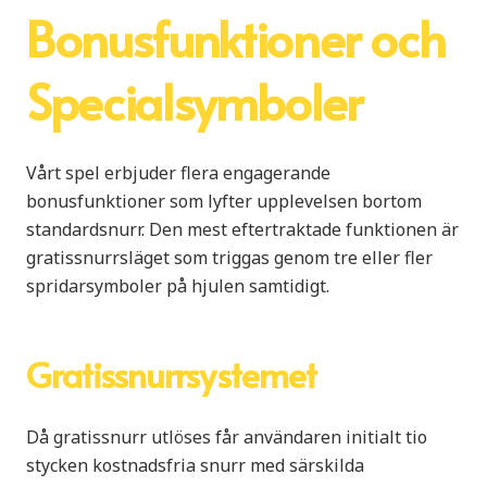
Bonusfunktioner och
Specialsymboler
Vårt spel erbjuder flera engagerande
bonusfunktioner som lyfter upplevelsen bortom
standardsnurr. Den mest eftertraktade funktionen är
gratissnurrsläget som triggas genom tre eller fler
spridarsymboler på hjulen samtidigt.
Gratissnurrsystemet
Då gratissnurr utlöses får användaren initialt tio
stycken kostnadsfria snurr med särskilda