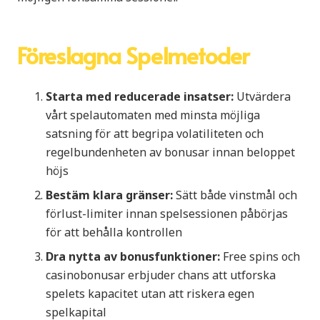
Föreslagna Spelmetoder
Starta med reducerade insatser:
Utvärdera
vårt spelautomaten med minsta möjliga
satsning för att begripa volatiliteten och
regelbundenheten av bonusar innan beloppet
höjs
Bestäm klara gränser:
Sätt både vinstmål och
förlust-limiter innan spelsessionen påbörjas
för att behålla kontrollen
Dra nytta av bonusfunktioner:
Free spins och
casinobonusar erbjuder chans att utforska
spelets kapacitet utan att riskera egen
spelkapital