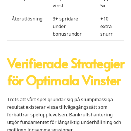
vinst
5x
Återutlösning
3+ spridare
+10
under
extra
bonusrundor
snurr
Verifierade Strategier
för Optimala Vinster
Trots att vårt spel grundar sig på slumpmässiga
resultat existerar vissa tillvägagångssätt som
förbättrar spelupplevelsen. Bankrullshantering
utgör fundamentet för långsiktig underhållning och
möjligen lönsamma sessioner.