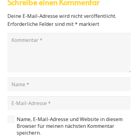
Schreibe einen Kommentar
Deine E-Mail-Adresse wird nicht veröffentlicht.
Erforderliche Felder sind mit
*
markiert
Name, E-Mail-Adresse und Website in diesem
Browser für meinen nächsten Kommentar
speichern.