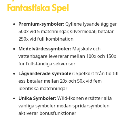
Fantastiska Spel
Premium-symboler:
Gyllene lysande ägg ger
500x vid 5 matchningar, silvermedalj betalar
250x vid full kombination
Medelvärdessymboler:
Majskolv och
vattenbägare levererar mellan 100x och 150x
för fullständiga sekvenser
Lågvärderade symboler:
Spelkort från tio till
ess betalar mellan 20x och 50x vid fem
identiska matchningar
Unika Symboler:
Wild-ikonen ersätter alla
vanliga symboler medan spridarsymbolen
aktiverar bonusfunktioner