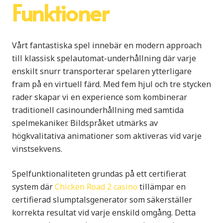
Funktioner
Vårt fantastiska spel innebär en modern approach
till klassisk spelautomat-underhållning där varje
enskilt snurr transporterar spelaren ytterligare
fram på en virtuell färd. Med fem hjul och tre stycken
rader skapar vi en experience som kombinerar
traditionell casinounderhållning med samtida
spelmekaniker. Bildspråket utmärks av
högkvalitativa animationer som aktiveras vid varje
vinstsekvens.
Spelfunktionaliteten grundas på ett certifierat
system där
Chicken Road 2 casino
tillämpar en
certifierad slumptalsgenerator som säkerställer
korrekta resultat vid varje enskild omgång. Detta