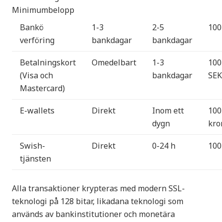
Minimumbelopp
Bankö
1-3
2-5
100
verföring
bankdagar
bankdagar
Betalningskort
Omedelbart
1-3
100
(Visa och
bankdagar
SEK
Mastercard)
E-wallets
Direkt
Inom ett
100
dygn
kro
Swish-
Direkt
0-24 h
100
tjänsten
Alla transaktioner krypteras med modern SSL-
teknologi på 128 bitar, likadana teknologi som
används av bankinstitutioner och monetära