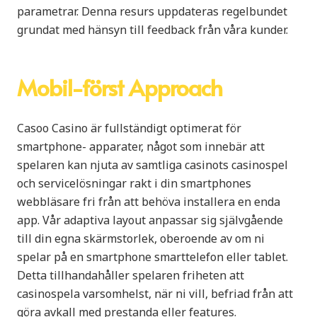
parametrar. Denna resurs uppdateras regelbundet
grundat med hänsyn till feedback från våra kunder.
Mobil-först Approach
Casoo Casino är fullständigt optimerat för
smartphone- apparater, något som innebär att
spelaren kan njuta av samtliga casinots casinospel
och servicelösningar rakt i din smartphones
webbläsare fri från att behöva installera en enda
app. Vår adaptiva layout anpassar sig självgående
till din egna skärmstorlek, oberoende av om ni
spelar på en smartphone smarttelefon eller tablet.
Detta tillhandahåller spelaren friheten att
casinospela varsomhelst, när ni vill, befriad från att
göra avkall med prestanda eller features.