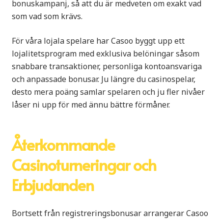
bonuskampanj, så att du är medveten om exakt vad
som vad som krävs.
För våra lojala spelare har Casoo byggt upp ett
lojalitetsprogram med exklusiva belöningar såsom
snabbare transaktioner, personliga kontoansvariga
och anpassade bonusar. Ju längre du casinospelar,
desto mera poäng samlar spelaren och ju fler nivåer
låser ni upp för med ännu bättre förmåner.
Återkommande
Casinoturneringar och
Erbjudanden
Bortsett från registreringsbonusar arrangerar Casoo