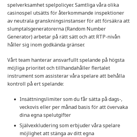
spelverksamhet spelpolicyer. Samtliga våra olika
casinospel utsätts för återkommande inspektioner
av neutrala granskningsinstanser för att försäkra att
slumptalsgeneratorerna (Random Number
Generator) arbetar på rätt sätt och att RTP-nivån
håller sig inom godkända gränser.
Vårt team hanterar ansvarfullt spelande på högsta
möjliga prioritet och tillhandahåller flertalet
instrument som assisterar våra spelare att behålla
kontroll på ert spelande:
Insättningslimiter som du får sätta på dags-,
veckovis eller per månad basis för att övervaka
dina egna spelutgifter
Självexkludering som erbjuder våra spelare
möjlighet att stänga av ditt egna