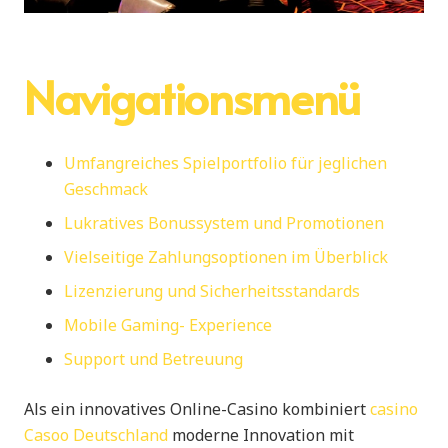
Navigationsmenü
Umfangreiches Spielportfolio für jeglichen
Geschmack
Lukratives Bonussystem und Promotionen
Vielseitige Zahlungsoptionen im Überblick
Lizenzierung und Sicherheitsstandards
Mobile Gaming- Experience
Support und Betreuung
Als ein innovatives Online-Casino kombiniert
casino
Casoo Deutschland
moderne Innovation mit