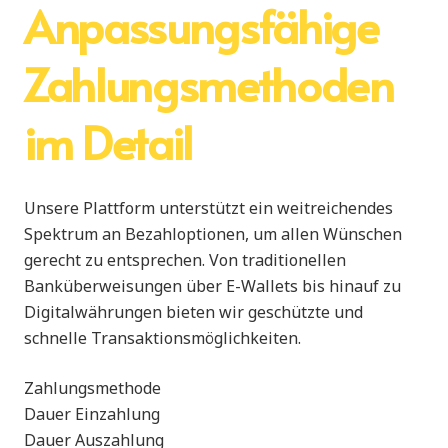
Anpassungsfähige
Zahlungsmethoden
im Detail
Unsere Plattform unterstützt ein weitreichendes
Spektrum an Bezahloptionen, um allen Wünschen
gerecht zu entsprechen. Von traditionellen
Banküberweisungen über E-Wallets bis hinauf zu
Digitalwährungen bieten wir geschützte und
schnelle Transaktionsmöglichkeiten.
Zahlungsmethode
Dauer Einzahlung
Dauer Auszahlung