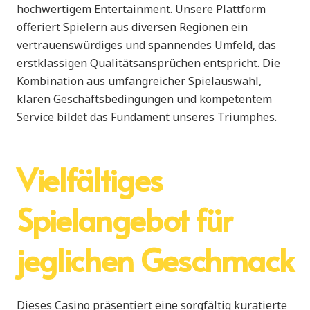
hochwertigem Entertainment. Unsere Plattform
offeriert Spielern aus diversen Regionen ein
vertrauenswürdiges und spannendes Umfeld, das
erstklassigen Qualitätsansprüchen entspricht. Die
Kombination aus umfangreicher Spielauswahl,
klaren Geschäftsbedingungen und kompetentem
Service bildet das Fundament unseres Triumphes.
Vielfältiges
Spielangebot für
jeglichen Geschmack
Dieses Casino präsentiert eine sorgfältig kuratierte