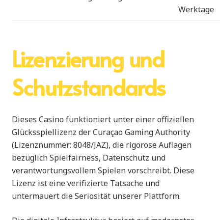
Werktage
Lizenzierung und
Schutzstandards
Dieses Casino funktioniert unter einer offiziellen
Glücksspiellizenz der Curaçao Gaming Authority
(Lizenznummer: 8048/JAZ), die rigorose Auflagen
bezüglich Spielfairness, Datenschutz und
verantwortungsvollem Spielen vorschreibt. Diese
Lizenz ist eine verifizierte Tatsache und
untermauert die Seriosität unserer Plattform.