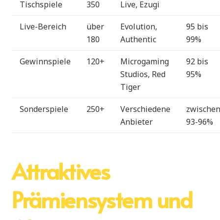
Tischspiele
350
Live, Ezugi
Live-Bereich
über
Evolution,
95 bis
180
Authentic
99%
Gewinnspiele
120+
Microgaming
92 bis
Studios, Red
95%
Tiger
Sonderspiele
250+
Verschiedene
zwische
Anbieter
93-96%
Attraktives
Prämiensystem und