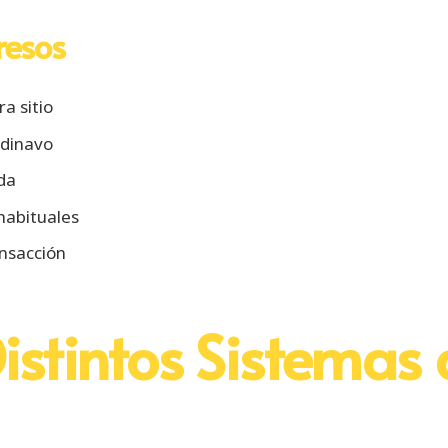
resos
a sitio
ndinavo
da
habituales
ansacción
Distintos Sistemas