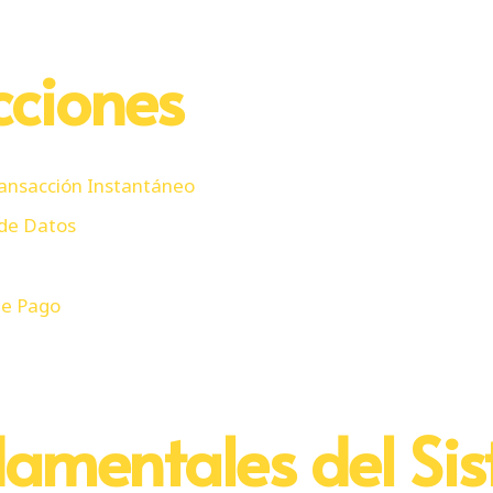
cciones
ransacción Instantáneo
 de Datos
de Pago
damentales del Si