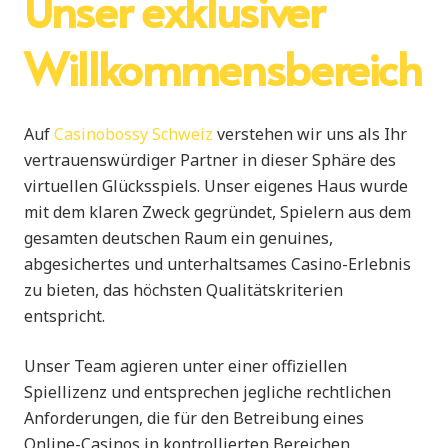
Unser exklusiver
Willkommensbereich
Auf
Casinobossy Schweiz
verstehen wir uns als Ihr
vertrauenswürdiger Partner in dieser Sphäre des
virtuellen Glücksspiels. Unser eigenes Haus wurde
mit dem klaren Zweck gegründet, Spielern aus dem
gesamten deutschen Raum ein genuines,
abgesichertes und unterhaltsames Casino-Erlebnis
zu bieten, das höchsten Qualitätskriterien
entspricht.
Unser Team agieren unter einer offiziellen
Spiellizenz und entsprechen jegliche rechtlichen
Anforderungen, die für den Betreibung eines
Online-Casinos in kontrollierten Bereichen