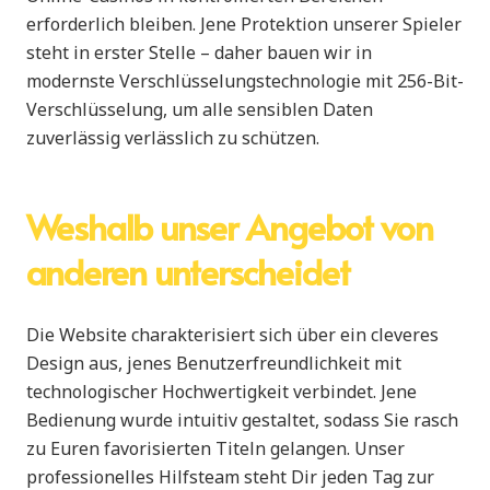
erforderlich bleiben. Jene Protektion unserer Spieler
steht in erster Stelle – daher bauen wir in
modernste Verschlüsselungstechnologie mit 256-Bit-
Verschlüsselung, um alle sensiblen Daten
zuverlässig verlässlich zu schützen.
Weshalb unser Angebot von
anderen unterscheidet
Die Website charakterisiert sich über ein cleveres
Design aus, jenes Benutzerfreundlichkeit mit
technologischer Hochwertigkeit verbindet. Jene
Bedienung wurde intuitiv gestaltet, sodass Sie rasch
zu Euren favorisierten Titeln gelangen. Unser
professionelles Hilfsteam steht Dir jeden Tag zur