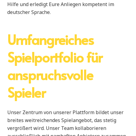
Hilfe und erledigt Eure Anliegen kompetent im
deutscher Sprache.
Umfangreiches
Spielportfolio für
anspruchsvolle
Spieler
Unser Zentrum von unserer Plattform bildet unser
breites weitreichendes Spielangebot, das stetig
vergrößert wird. Unser Team kollaborieren