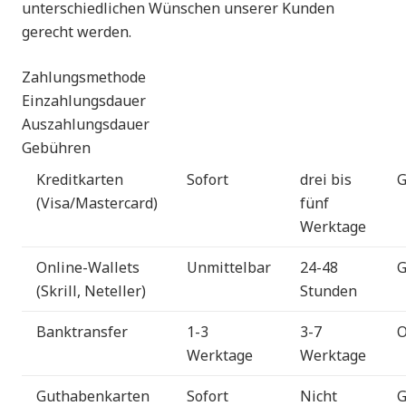
unterschiedlichen Wünschen unserer Kunden
gerecht werden.
Zahlungsmethode
Einzahlungsdauer
Auszahlungsdauer
Gebühren
Kreditkarten
Sofort
drei bis
G
(Visa/Mastercard)
fünf
Werktage
Online-Wallets
Unmittelbar
24-48
G
(Skrill, Neteller)
Stunden
Banktransfer
1-3
3-7
Werktage
Werktage
Guthabenkarten
Sofort
Nicht
G