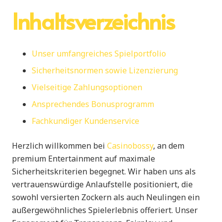
Inhaltsverzeichnis
Unser umfangreiches Spielportfolio
Sicherheitsnormen sowie Lizenzierung
Vielseitige Zahlungsoptionen
Ansprechendes Bonusprogramm
Fachkundiger Kundenservice
Herzlich willkommen bei
Casinobossy
, an dem
premium Entertainment auf maximale
Sicherheitskriterien begegnet. Wir haben uns als
vertrauenswürdige Anlaufstelle positioniert, die
sowohl versierten Zockern als auch Neulingen ein
außergewöhnliches Spielerlebnis offeriert. Unser