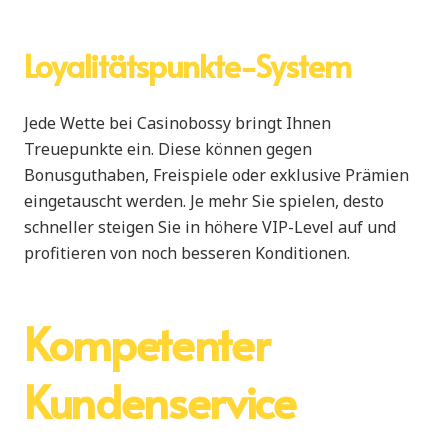
Loyalitätspunkte-System
Jede Wette bei Casinobossy bringt Ihnen
Treuepunkte ein. Diese können gegen
Bonusguthaben, Freispiele oder exklusive Prämien
eingetauscht werden. Je mehr Sie spielen, desto
schneller steigen Sie in höhere VIP-Level auf und
profitieren von noch besseren Konditionen.
Kompetenter
Kundenservice