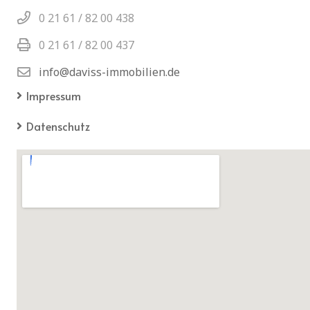
0 21 61 / 82 00 438
0 21 61 / 82 00 437
info@daviss-immobilien.de
Impressum
Datenschutz