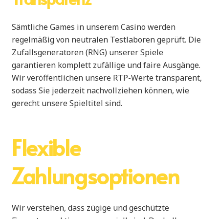
Sämtliche Games in unserem Casino werden
regelmäßig von neutralen Testlaboren geprüft. Die
Zufallsgeneratoren (RNG) unserer Spiele
garantieren komplett zufällige und faire Ausgänge.
Wir veröffentlichen unsere RTP-Werte transparent,
sodass Sie jederzeit nachvollziehen können, wie
gerecht unsere Spieltitel sind.
Flexible
Zahlungsoptionen
Wir verstehen, dass zügige und geschützte