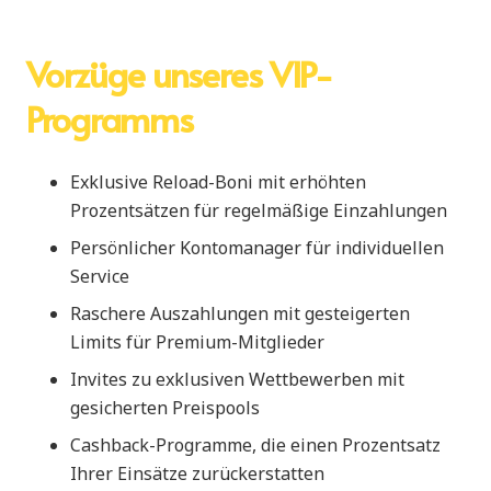
Vorzüge unseres VIP-
Programms
Exklusive Reload-Boni mit erhöhten
Prozentsätzen für regelmäßige Einzahlungen
Persönlicher Kontomanager für individuellen
Service
Raschere Auszahlungen mit gesteigerten
Limits für Premium-Mitglieder
Invites zu exklusiven Wettbewerben mit
gesicherten Preispools
Cashback-Programme, die einen Prozentsatz
Ihrer Einsätze zurückerstatten