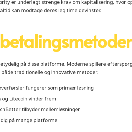
rity er underlagt strenge krav om kapitalisering, hvor
re altid kan modtage deres legitime gevinster.
 betalingsmetoder
tydelig på disse platforme. Moderne spillere efterspørger
f både traditionelle og innovative metoder.
koverførsler fungerer som primær løsning
 og Litecoin vinder frem
MuchBetter tilbyder mellemløsninger
tadig på mange platforme