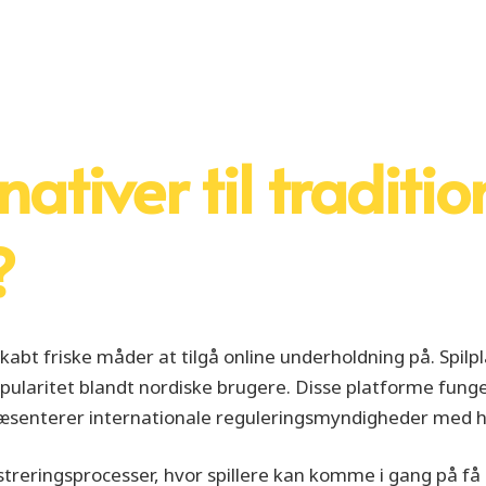
nativer til traditio
?
kabt friske måder at tilgå online underholdning på. Spil
pularitet blandt nordiske brugere. Disse platforme fung
æsenterer internationale reguleringsmyndigheder med h
istreringsprocesser, hvor spillere kan komme i gang på få