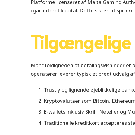
Platforme licenseret af Malta Gaming Autho
i garanteret kapital. Dette sikrer, at spille
Tilgængelige
Mangfoldigheden af betalingsløsninger er be
operatører leverer typisk et bredt udvalg a
Trustly og lignende øjeblikkelige ban
Kryptovalutaer som Bitcoin, Ethereum
E-wallets inklusiv Skrill, Neteller og 
Traditionelle kreditkort accepteres s