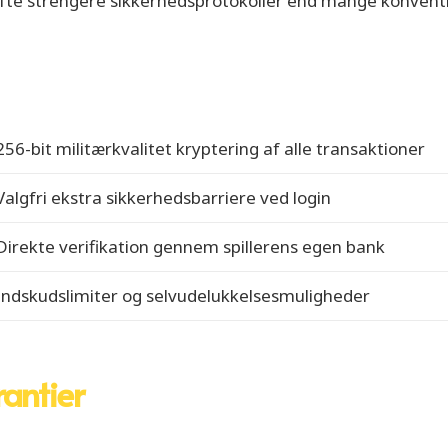
fte strengere sikkerhedsprotokoller end mange konventio
256-bit militærkvalitet kryptering af alle transaktioner
Valgfri ekstra sikkerhedsbarriere ved login
Direkte verifikation gennem spillerens egen bank
Indskudslimiter og selvudelukkelsesmuligheder
antier