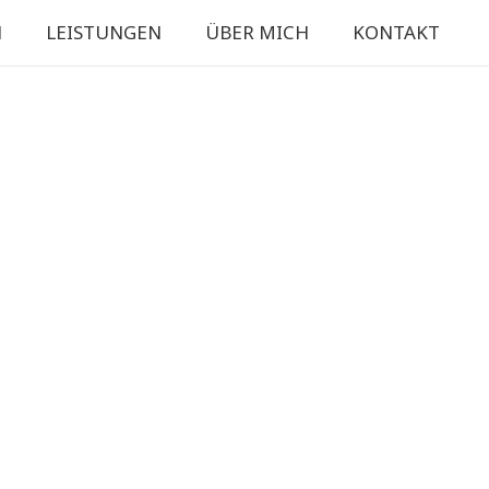
N
LEISTUNGEN
ÜBER MICH
KONTAKT