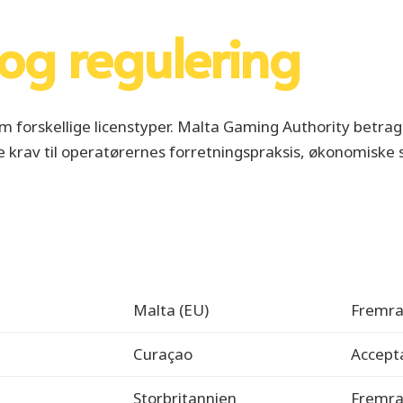
 og regulering
em forskellige licenstyper. Malta Gaming Authority betr
krav til operatørernes forretningspraksis, økonomiske sta
Malta (EU)
Fremr
Curaçao
Accept
Storbritannien
Fremr