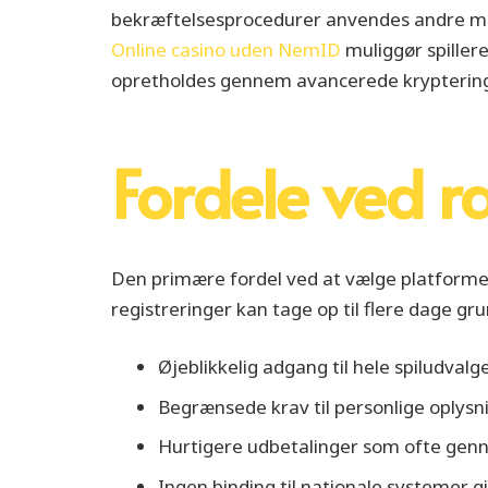
bekræftelsesprocedurer anvendes andre meto
Online casino uden NemID
muliggør spiller
opretholdes gennem avancerede krypterin
Fordele ved ra
Den primære fordel ved at vælge platforme 
registreringer kan tage op til flere dage g
Øjeblikkelig adgang til hele spiludvalg
Begrænsede krav til personlige oplysni
Hurtigere udbetalinger som ofte genn
Ingen binding til nationale systemer giv