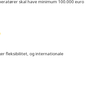
 operatører skal have minimum 100.000 euro
 fleksibilitet, og internationale