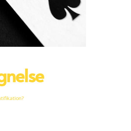
gnelse
ntifikation?