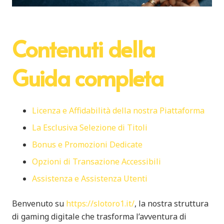
Contenuti della
Guida completa
Licenza e Affidabilità della nostra Piattaforma
La Esclusiva Selezione di Titoli
Bonus e Promozioni Dedicate
Opzioni di Transazione Accessibili
Assistenza e Assistenza Utenti
Benvenuto su
https://slotoro1.it/
, la nostra struttura
di gaming digitale che trasforma l’avventura di