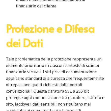
finanziario del cliente
Protezione e Difesa
dei Dati
Tale problematica della protezione rappresenta un
elemento prioritario in ciascun contesto di scambi
finanziarie virtuali. I siti privi di documentazione
applicano standard di sicurezza che frequentemente
oltrepassano quelli richiesti dalle portali
convenzionali. Questa cifratura SSL a 256 bit
protegge ogni comunicazione tra giocatore, istituto e
sito, laddove i dati sensibili non risultano mai
archiviati sui server della piattaforma di