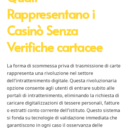
Rappresentano i
Casinò Senza
Verifiche cartacee
La forma di scommessa priva di trasmissione di carte
rappresenta una rivoluzione nel settore
dell’intrattenimento digitale. Questa rivoluzionaria
opzione consente agli utenti di entrare subito alle
portali di intrattenimento, eliminando la richiesta di
caricare digitalizzazioni di tessere personali, fatture
o estratti conto corrente dell’istituto. Questo sistema
si fonda su tecnologie di validazione immediata che
garantiscono in ogni caso il osservanza delle