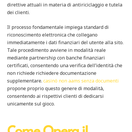
direttive attuali in materia di antiriciclaggio e tutela
dei clienti.
Il processo fondamentale impiega standard di
riconoscimento elettronica che collegano
immediatamente i dati finanziari del utente alla sito.
Tale procedimento avviene in modalità reale
mediante partnership con banche finanziari
certificati, consentendo una verifica dell’identità che
non richiede richiedere documentazione
supplementare.
casinò non aams senza documenti
propone proprio questo genere di modalità,
consentendo ai rispettivi clienti di dedicarsi
unicamente sul gioco.
Come Opera il