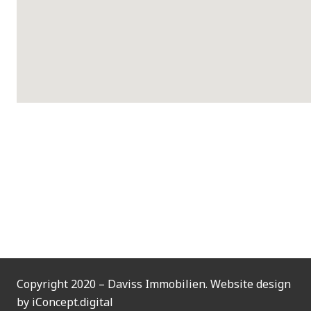
Copyright 2020 – Daviss Immobilien. Website design
by
iConcept.digital