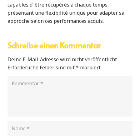
capables d’ être récupérés à chaque temps,
présentant une flexibilité unique pour adapter sa
approche selon ces performances acquis.
Schreibe einen Kommentar
Deine E-Mail-Adresse wird nicht veröffentlicht.
Erforderliche Felder sind mit
*
markiert