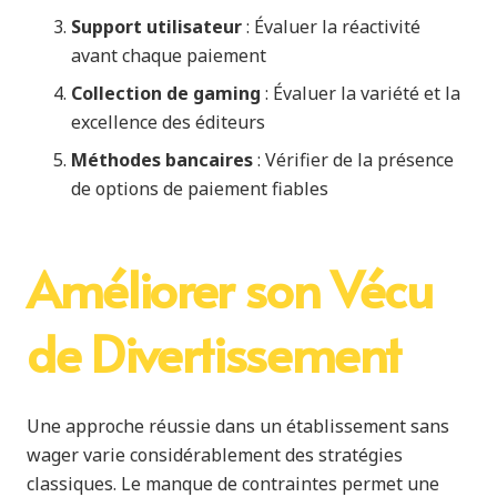
Support utilisateur
: Évaluer la réactivité
avant chaque paiement
Collection de gaming
: Évaluer la variété et la
excellence des éditeurs
Méthodes bancaires
: Vérifier de la présence
de options de paiement fiables
Améliorer son Vécu
de Divertissement
Une approche réussie dans un établissement sans
wager varie considérablement des stratégies
classiques. Le manque de contraintes permet une