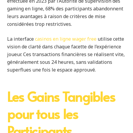
effectuée en 2023 par l’Autorité de supervision des
gaming en ligne, 68% des participants abandonnent
leurs avantages à raison de critères de mise
considérées trop restrictives.
La interface
casinos en ligne wager free
utilise cette
vision de clarté dans chaque facette de l’expérience
joueur. Ces transactions financières se réalisent vite,
généralement sous 24 heures, sans validations
superflues une fois le espace approuvé.
Les Gains Tangibles
pour tous les
Participants