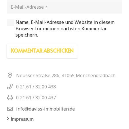
Name, E-Mail-Adresse und Website in diesem
Browser für meinen nächsten Kommentar
speichern.
KOMMENTAR ABSCHICKEN
Neusser Straße 286, 41065 Mönchengladbach
0 21 61 / 82 00 438
0 21 61 / 82 00 437
info@daviss-immobilien.de
Impressum