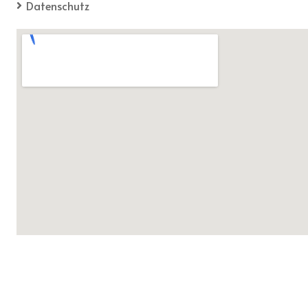
Datenschutz