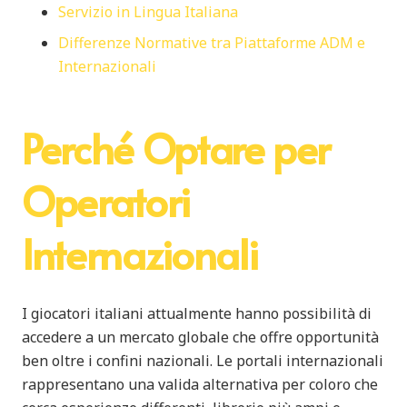
Servizio in Lingua Italiana
Differenze Normative tra Piattaforme ADM e
Internazionali
Perché Optare per
Operatori
Internazionali
I giocatori italiani attualmente hanno possibilità di
accedere a un mercato globale che offre opportunità
ben oltre i confini nazionali. Le portali internazionali
rappresentano una valida alternativa per coloro che