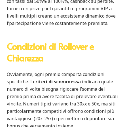
con tassi dal 50%% al 100%%, cashback su perdite,
tornei con prize pool garantiti e programmi VIP a
livelli multipli creano un ecosistema dinamico dove
l’partecipazione viene costantemente premiata.
Condizioni di Rollover e
Chiarezza
Ovviamente, ogni premio comporta condizioni
specifiche. I
criteri di scommessa
indicano quale
numero di volte bisogna rigiocare l’somma del
premio prima di avere facoltà di prelevare eventuali
vincite. Numeri tipici variano tra 30xx e 50x, ma siti
particolarmente competitivi offrono condizioni più
vantaggiose (20x-25x) o permettono di puntare sia
bonus che versamento insieme.