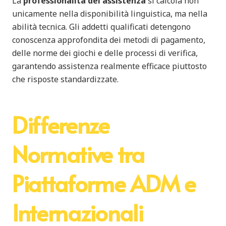
La
professionalità del assistenza
si calcola non
unicamente nella disponibilità linguistica, ma nella
abilità tecnica. Gli addetti qualificati detengono
conoscenza approfondita dei metodi di pagamento,
delle norme dei giochi e delle processi di verifica,
garantendo assistenza realmente efficace piuttosto
che risposte standardizzate.
Differenze
Normative tra
Piattaforme ADM e
Internazionali