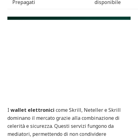
Prepagati
disponibile
I
wallet elettronici
come Skrill, Neteller e Skrill
dominano il mercato grazie alla combinazione di
celerità e sicurezza. Questi servizi fungono da
mediatori, permettendo di non condividere