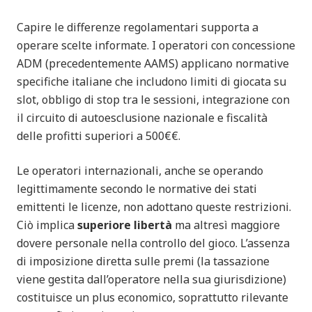
Capire le differenze regolamentari supporta a
operare scelte informate. I operatori con concessione
ADM (precedentemente AAMS) applicano normative
specifiche italiane che includono limiti di giocata su
slot, obbligo di stop tra le sessioni, integrazione con
il circuito di autoesclusione nazionale e fiscalità
delle profitti superiori a 500€€.
Le operatori internazionali, anche se operando
legittimamente secondo le normative dei stati
emittenti le licenze, non adottano queste restrizioni.
Ciò implica
superiore libertà
ma altresì maggiore
dovere personale nella controllo del gioco. L’assenza
di imposizione diretta sulle premi (la tassazione
viene gestita dall’operatore nella sua giurisdizione)
costituisce un plus economico, soprattutto rilevante