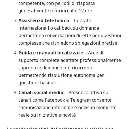
competente, con periodi di risposta
generalmente inferiori alle 12 ore
Assistenza telefonico
– Contatti
internazionali o callback su domanda
permettono conversazioni dirette per questioni
complesse che richiedono spiegazioni precise
Guida e manuali localizzate
– Aree di
supporto complete adattate professionalmente
coprono le domande più ricorrenti,
permettendo risoluzione autonoma per
questioni basilari
Canali social media
– Presenza attiva su
canali come Facebook e Telegram consente
comunicazione informale e news in momento
reale su iniziative e novità