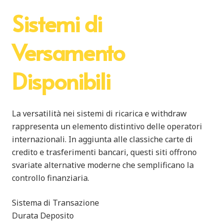
Sistemi di
Versamento
Disponibili
La versatilità nei sistemi di ricarica e withdraw
rappresenta un elemento distintivo delle operatori
internazionali. In aggiunta alle classiche carte di
credito e trasferimenti bancari, questi siti offrono
svariate alternative moderne che semplificano la
controllo finanziaria.
Sistema di Transazione
Durata Deposito