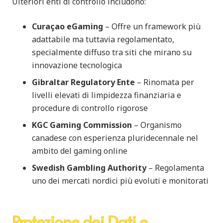
Ulteriori enti di controllo includono:
Curaçao eGaming
– Offre un framework più
adattabile ma tuttavia regolamentato,
specialmente diffuso tra siti che mirano su
innovazione tecnologica
Gibraltar Regulatory Ente
– Rinomata per
livelli elevati di limpidezza finanziaria e
procedure di controllo rigorose
KGC Gaming Commission
– Organismo
canadese con esperienza pluridecennale nel
ambito del gaming online
Swedish Gambling Authority
– Regolamenta
uno dei mercati nordici più evoluti e monitorati
Protezione dei Dati e