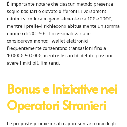
È importante notare che ciascun metodo presenta
soglie basilari e elevate differenti. I versamenti
minimi si collocano generalmente tra 10€ e 20€€,
mentre i prelievi richiedono abitualmente un somma
minimo di 20€-50€. I massimali variano
considerevolmente: i wallet elettronici
frequentemente consentono transazioni fino a
10.000€-50.000€, mentre le card di debito possono
avere limiti più limitanti.
Bonus e Iniziative nei
Operatori Stranieri
Le proposte promozionali rappresentano uno degli