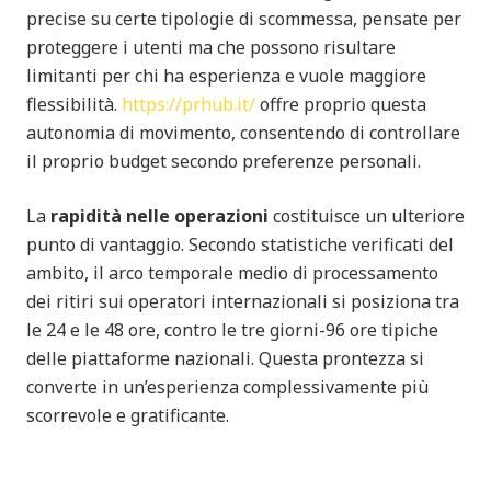
precise su certe tipologie di scommessa, pensate per
proteggere i utenti ma che possono risultare
limitanti per chi ha esperienza e vuole maggiore
flessibilità.
https://prhub.it/
offre proprio questa
autonomia di movimento, consentendo di controllare
il proprio budget secondo preferenze personali.
La
rapidità nelle operazioni
costituisce un ulteriore
punto di vantaggio. Secondo statistiche verificati del
ambito, il arco temporale medio di processamento
dei ritiri sui operatori internazionali si posiziona tra
le 24 e le 48 ore, contro le tre giorni-96 ore tipiche
delle piattaforme nazionali. Questa prontezza si
converte in un’esperienza complessivamente più
scorrevole e gratificante.