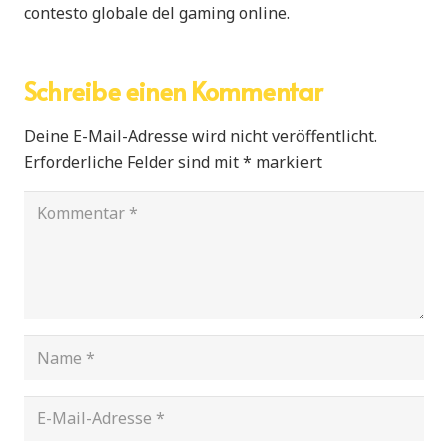
contesto globale del gaming online.
Schreibe einen Kommentar
Deine E-Mail-Adresse wird nicht veröffentlicht.
Erforderliche Felder sind mit
*
markiert