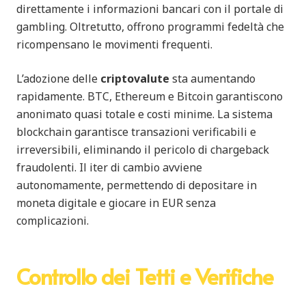
direttamente i informazioni bancari con il portale di
gambling. Oltretutto, offrono programmi fedeltà che
ricompensano le movimenti frequenti.
L’adozione delle
criptovalute
sta aumentando
rapidamente. BTC, Ethereum e Bitcoin garantiscono
anonimato quasi totale e costi minime. La sistema
blockchain garantisce transazioni verificabili e
irreversibili, eliminando il pericolo di chargeback
fraudolenti. Il iter di cambio avviene
autonomamente, permettendo di depositare in
moneta digitale e giocare in EUR senza
complicazioni.
Controllo dei Tetti e Verifiche