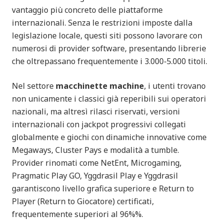
vantaggio più concreto delle piattaforme
internazionali. Senza le restrizioni imposte dalla
legislazione locale, questi siti possono lavorare con
numerosi di provider software, presentando librerie
che oltrepassano frequentemente i 3.000-5.000 titoli.
Nel settore
macchinette machine
, i utenti trovano
non unicamente i classici già reperibili sui operatori
nazionali, ma altresì rilasci riservati, versioni
internazionali con jackpot progressivi collegati
globalmente e giochi con dinamiche innovative come
Megaways, Cluster Pays e modalità a tumble.
Provider rinomati come NetEnt, Microgaming,
Pragmatic Play GO, Yggdrasil Play e Yggdrasil
garantiscono livello grafica superiore e Return to
Player (Return to Giocatore) certificati,
frequentemente superiori al 96%%.