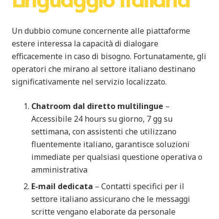
Un dubbio comune concernente alle piattaforme
estere interessa la capacità di dialogare
efficacemente in caso di bisogno. Fortunatamente, gli
operatori che mirano al settore italiano destinano
significativamente nel servizio localizzato.
Chatroom dal diretto multilingue
–
Accessibile 24 hours su giorno, 7 gg su
settimana, con assistenti che utilizzano
fluentemente italiano, garantisce soluzioni
immediate per qualsiasi questione operativa o
amministrativa
E-mail dedicata
– Contatti specifici per il
settore italiano assicurano che le messaggi
scritte vengano elaborate da personale