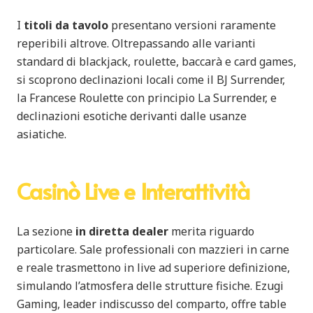
I
titoli da tavolo
presentano versioni raramente
reperibili altrove. Oltrepassando alle varianti
standard di blackjack, roulette, baccarà e card games,
si scoprono declinazioni locali come il BJ Surrender,
la Francese Roulette con principio La Surrender, e
declinazioni esotiche derivanti dalle usanze
asiatiche.
Casinò Live e Interattività
La sezione
in diretta dealer
merita riguardo
particolare. Sale professionali con mazzieri in carne
e reale trasmettono in live ad superiore definizione,
simulando l’atmosfera delle strutture fisiche. Ezugi
Gaming, leader indiscusso del comparto, offre table