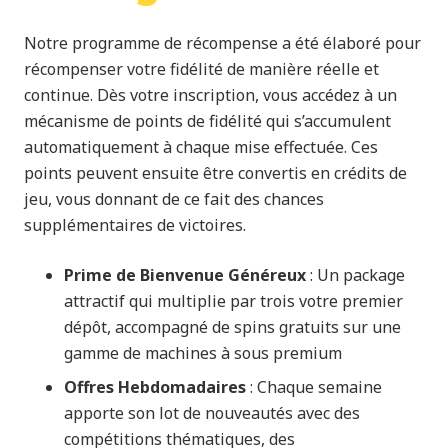
Notre programme de récompense a été élaboré pour
récompenser votre fidélité de manière réelle et
continue. Dès votre inscription, vous accédez à un
mécanisme de points de fidélité qui s’accumulent
automatiquement à chaque mise effectuée. Ces
points peuvent ensuite être convertis en crédits de
jeu, vous donnant de ce fait des chances
supplémentaires de victoires.
Prime de Bienvenue Généreux
: Un package
attractif qui multiplie par trois votre premier
dépôt, accompagné de spins gratuits sur une
gamme de machines à sous premium
Offres Hebdomadaires
: Chaque semaine
apporte son lot de nouveautés avec des
compétitions thématiques, des