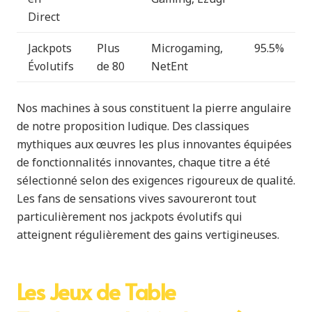
Direct
Jackpots
Plus
Microgaming,
95.5%
Évolutifs
de 80
NetEnt
Nos machines à sous constituent la pierre angulaire
de notre proposition ludique. Des classiques
mythiques aux œuvres les plus innovantes équipées
de fonctionnalités innovantes, chaque titre a été
sélectionné selon des exigences rigoureux de qualité.
Les fans de sensations vives savoureront tout
particulièrement nos jackpots évolutifs qui
atteignent régulièrement des gains vertigineuses.
Les Jeux de Table