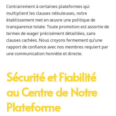
Contrairement à certaines plateformes qui
multiplient les clauses nébuleuses, notre
établissement met en œuvre une politique de
transparence totale. Toute promotion est assortie de
termes de wager précisément détaillées, sans
clauses cachées. Nous croyons fermement qu’une
rapport de confiance avec nos membres requiert par
une communication honnête et directe.
Sécurité et Fiabilité
au Centre de Notre
Plateforme