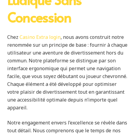
Concession
Chez
Casino Extra login
, nous avons construit notre
renommée sur un principe de base : fournir à chaque
utilisateur une aventure de divertissement hors du
commun. Notre plateforme se distingue par son
interface ergonomique qui permet une navigation
facile, que vous soyez débutant ou joueur chevronné.
Chaque élément a été développé pour optimiser
votre plaisir de divertissement tout en garantissant
une accessibilité optimale depuis n’importe quel
appareil.
Notre engagement envers l’excellence se révèle dans
tout détail. Nous comprenons que le temps de nos