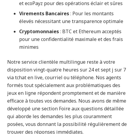
et ecoPayz pour des opérations éclair et sûres
Virements Bancaires
: Pour les montants
élevés nécessitant une transparence optimale
Cryptomonnaies
: BTC et Ethereum acceptés
pour une confidentialité maximale et des frais
minimes
Notre service clientèle multilingue reste à votre
disposition vingt-quatre heures sur 24 et sept j sur 7
via tchat en live, courriel ou téléphone. Nos agents
formés tout spécialement aux problématiques des
jeux en ligne répondent promptement et de manière
efficace à toutes vos demandes. Nous avons de même
développé une section Foire aux questions détaillée
qui aborde les demandes les plus couramment
posées, vous donnant la possibilité régulièrement de
trouver des réponses immédiates.