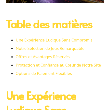
Table des matières
Une Expérience Ludique Sans Compromis
Notre Sélection de Jeux Remarquable
Offres et Avantages Réservés
Protection et Confiance au Cœur de Notre Site
Options de Paiement Flexibles
Une Expérience
Ludique Sans