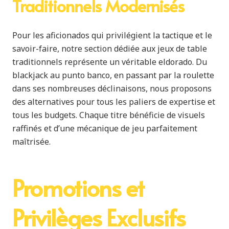
Traditionnels Modernisés
Pour les aficionados qui privilégient la tactique et le
savoir-faire, notre section dédiée aux jeux de table
traditionnels représente un véritable eldorado. Du
blackjack au punto banco, en passant par la roulette
dans ses nombreuses déclinaisons, nous proposons
des alternatives pour tous les paliers de expertise et
tous les budgets. Chaque titre bénéficie de visuels
raffinés et d’une mécanique de jeu parfaitement
maîtrisée.
Promotions et
Privilèges Exclusifs