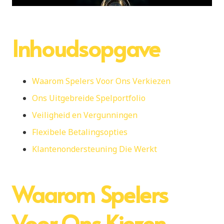
Inhoudsopgave
Waarom Spelers Voor Ons Verkiezen
Ons Uitgebreide Spelportfolio
Veiligheid en Vergunningen
Flexibele Betalingsopties
Klantenondersteuning Die Werkt
Waarom Spelers
Voor Ons Kiezen