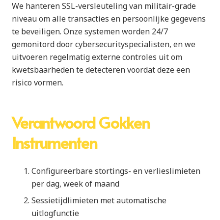
We hanteren SSL-versleuteling van militair-grade
niveau om alle transacties en persoonlijke gegevens
te beveiligen. Onze systemen worden 24/7
gemonitord door cybersecurityspecialisten, en we
uitvoeren regelmatig externe controles uit om
kwetsbaarheden te detecteren voordat deze een
risico vormen.
Verantwoord Gokken
Instrumenten
Configureerbare stortings- en verlieslimieten
per dag, week of maand
Sessietijdlimieten met automatische
uitlogfunctie