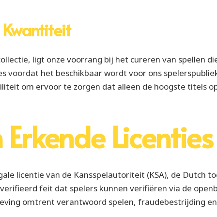
 Kwantiteit
ollectie, ligt onze voorrang bij het cureren van spellen d
s voordat het beschikbaar wordt voor ons spelerspublie
iteit om ervoor te zorgen dat alleen de hoogste titels op
 Erkende Licenties
ale licentie van de Kansspelautoriteit (KSA), de Dutch t
verifieerd feit dat spelers kunnen verifiëren via de open
ving omtrent verantwoord spelen, fraudebestrijding en 