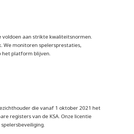
ie voldoen aan strikte kwaliteitsnormen.
k. We monitoren spelersprestaties,
 het platform blijven.
oezichthouder die vanaf 1 oktober 2021 het
bare registers van de KSA. Onze licentie
spelersbeveiliging.