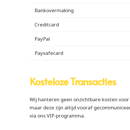
Bankovermaking
Creditcard
PayPal
Paysafecard
Kosteloze Transacties
Wij hanteren geen onzichtbare kosten voor
maar deze zijn altijd vooraf gecommunicee
via ons VIP-programma.