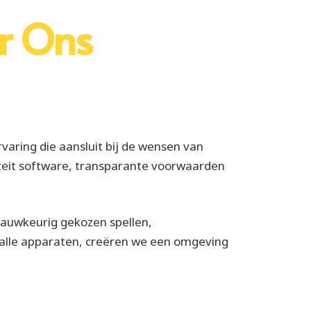
r Ons
aring die aansluit bij de wensen van
iteit software, transparante voorwaarden
 nauwkeurig gekozen spellen,
alle apparaten, creëren we een omgeving