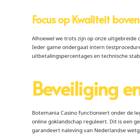
Focus op Kwaliteit boven
Alhoewel we trots zijn op onze uitgebreide c
Ieder game ondergaat intern testprocedure
uitbetalingspercentages en technische stabil
Beveiliging en
Botemania Casino functioneert onder de leg
online goklandschap reguleert. Dit is een ge
garandeert naleving van Nederlandse wetge