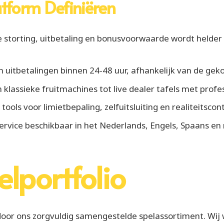
atform Definiëren
e storting, uitbetaling en bonusvoorwaarde wordt held
 uitbetalingen binnen 24-48 uur, afhankelijk van de ge
 klassieke fruitmachines tot live dealer tafels met profe
ools voor limietbepaling, zelfuitsluiting en realiteitscon
rvice beschikbaar in het Nederlands, Engels, Spaans en
lportfolio
oor ons zorgvuldig samengestelde spelassortiment. Wij