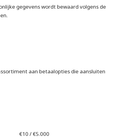
oonlijke gegevens wordt bewaard volgens de
jen.
assortiment aan betaalopties die aansluiten
€10 / €5.000