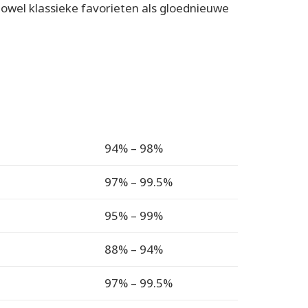
owel klassieke favorieten als gloednieuwe
94% – 98%
97% – 99.5%
95% – 99%
88% – 94%
97% – 99.5%