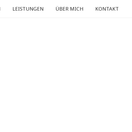
N
LEISTUNGEN
ÜBER MICH
KONTAKT