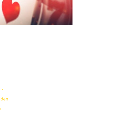
me
uden
n