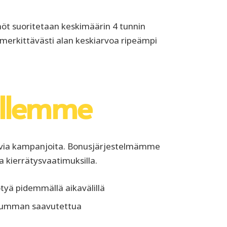
nöt suoritetaan keskimäärin 4 tunnin
n merkittävästi alan keskiarvoa ripeämpi
illemme
tuvia kampanjoita. Bonusjärjestelmämme
a kierrätysvaatimuksilla.
tyä pidemmällä aikavälillä
ussumman saavutettua