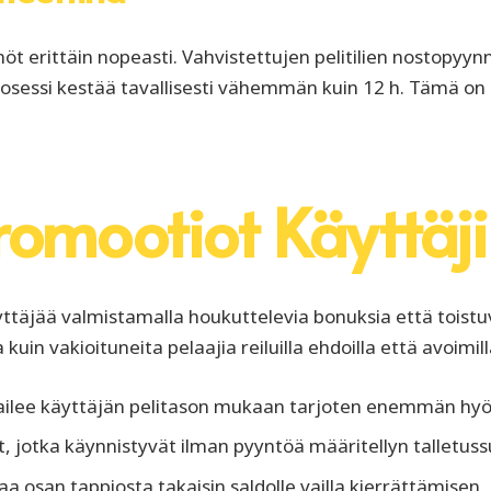
erittäin nopeasti. Vahvistettujen pelitilien nostopyyn
 prosessi kestää tavallisesti vähemmän kuin 12 h. Tämä o
romootiot Käyttäj
ttäjää valmistamalla houkuttelevia bonuksia että tois
uin vakioituneita pelaajia reiluilla ehdoilla että avoimill
stailee käyttäjän pelitason mukaan tarjoten enemmän hyö
et, jotka käynnistyvät ilman pyyntöä määritellyn tallet
aa osan tappiosta takaisin saldolle vailla kierrättämisen