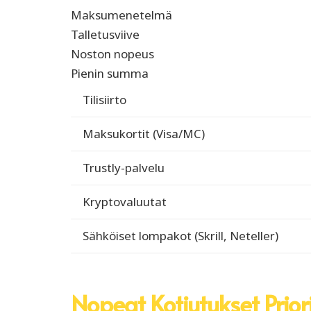
Maksumenetelmä
Talletusviive
Noston nopeus
Pienin summa
Tilisiirto
Maksukortit (Visa/MC)
Trustly-palvelu
Kryptovaluutat
Sähköiset lompakot (Skrill, Neteller)
Nopeat Kotiutukset Prior