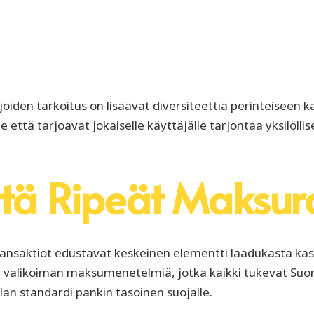
iden tarkoitus on lisäävät diversiteettiä perinteiseen 
 että tarjoavat jokaiselle käyttäjälle tarjontaa yksilöll
ttä Ripeät Maksur
ransaktiot edustavat keskeinen elementti laadukasta k
alikoiman maksumenetelmiä, jotka kaikki tukevat Suomen
lan standardi pankin tasoinen suojalle.