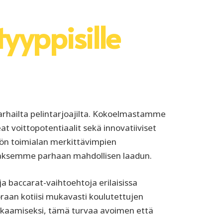
yyppisille
parhailta pelintarjoajilta. Kokoelmastamme
at voittopotentiaalit sekä innovatiiviset
yön toimialan merkittävimpien
ataksemme parhaan mahdollisen laadun.
a baccarat-vaihtoehtoja erilaisissa
raan kotiisi mukavasti koulutettujen
takaamiseksi, tämä turvaa avoimen että