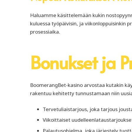
Haluamme käsittelemään kukin nostopyynnöt 
kuluessa työpäivisin, ja viikonloppuisinkin
prosessiaika.
Bonukset ja P
BoomerangBet-kasino arvostaa kutakin käy
rakentuu kehitetty tunnustamaan niin uusia k
Tervetuliaistarjous, joka tarjous jou
Viikoittaiset uudelleenlataustarjouks
Palautusohjelma, joka järjestely tuott