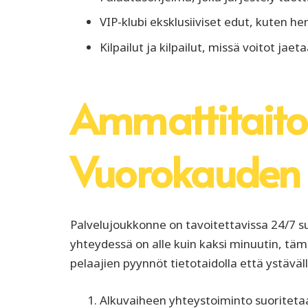
VIP-klubi eksklusiiviset edut, kuten h
Kilpailut ja kilpailut, missä voitot j
Ammattitaito
Vuorokauden
Palvelujoukkonne on tavoitettavissa 24/7 su
yhteydessä on alle kuin kaksi minuutin, tä
pelaajien pyynnöt tietotaidolla että ystävälli
Alkuvaiheen yhteystoiminto suoritetaa