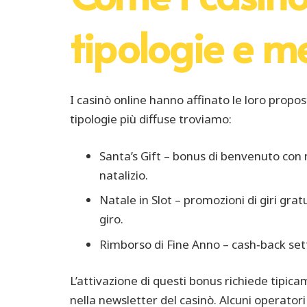
tipologie e m
I casinò online hanno affinato le loro propos
tipologie più diffuse troviamo:
Santa’s Gift – bonus di benvenuto con 
natalizio.
Natale in Slot – promozioni di giri gratu
giro.
Rimborso di Fine Anno – cash‑back sett
L’attivazione di questi bonus richiede tipic
nella newsletter del casinò. Alcuni operato