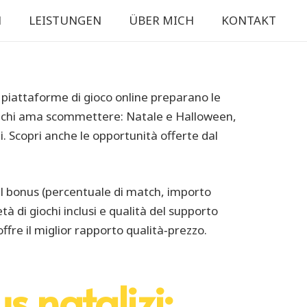
N
LEISTUNGEN
ÜBER MICH
KONTAKT
 piattaforme di gioco online preparano le
per chi ama scommettere: Natale e Halloween,
i. Scopri anche le opportunità offerte dal
el bonus (percentuale di match, importo
età di giochi inclusi e qualità del supporto
ffre il miglior rapporto qualità‑prezzo.
s natalizi: