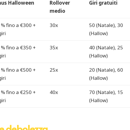
nus Halloween
Rollover
Giri gratuiti
medio
 % fino a €300 +
30x
50 (Natale), 30
iri
(Hallow)
 % fino a €350 +
35x
40 (Natale), 25
iri
(Hallow)
 % fino a €500 +
25x
20 (Natale), 60
iri
(Hallow)
 % fino a €250 +
40x
70 (Natale), 15
iri
(Hallow)
a e debolezza