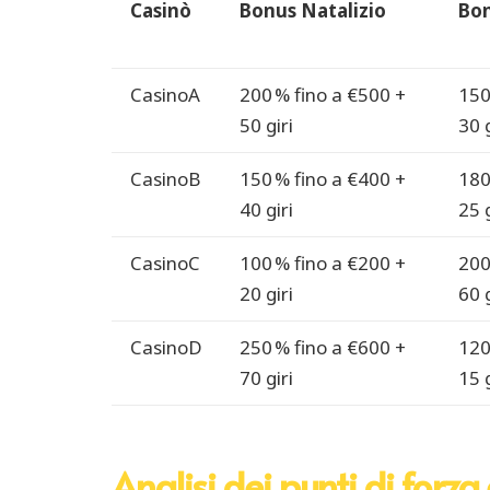
Casinò
Bonus Natalizio
Bo
CasinoA
200 % fino a €500 +
150
50 giri
30 g
CasinoB
150 % fino a €400 +
180
40 giri
25 g
CasinoC
100 % fino a €200 +
200
20 giri
60 g
CasinoD
250 % fino a €600 +
120
70 giri
15 g
Analisi dei punti di forz