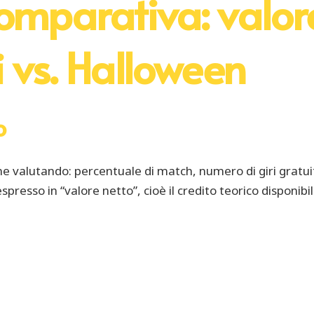
omparativa: valore
i vs. Halloween
o
ne valutando: percentuale di match, numero di giri gratu
è espresso in “valore netto”, cioè il credito teorico disponi