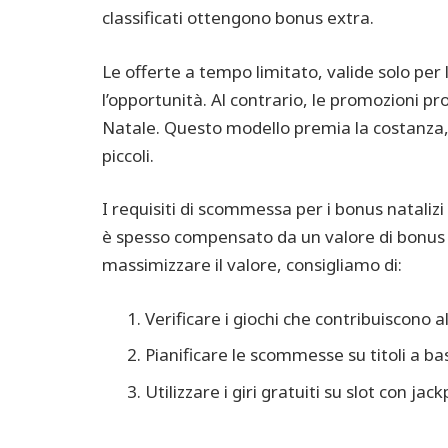
classificati ottengono bonus extra.
Le offerte a tempo limitato, valide solo per
l’opportunità. Al contrario, le promozioni p
Natale. Questo modello premia la costanza, m
piccoli.
I requisiti di scommessa per i bonus natalizi 
è spesso compensato da un valore di bonus p
massimizzare il valore, consigliamo di:
Verificare i giochi che contribuiscono a
Pianificare le scommesse su titoli a bas
Utilizzare i giri gratuiti su slot con j