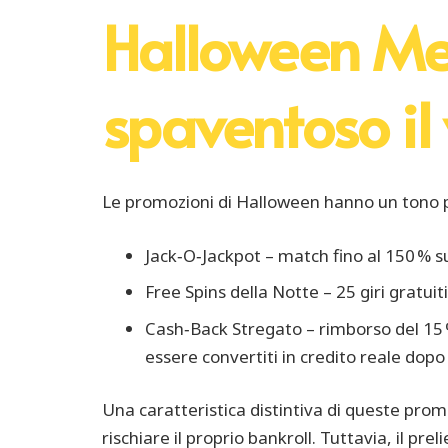
Halloween Me
spaventoso il 
Le promozioni di Halloween hanno un tono p
Jack‑O‑Jackpot – match fino al 150 % su
Free Spins della Notte – 25 giri gratuiti 
Cash‑Back Stregato – rimborso del 15 
essere convertiti in credito reale dopo 
Una caratteristica distintiva di queste prom
rischiare il proprio bankroll. Tuttavia, il p