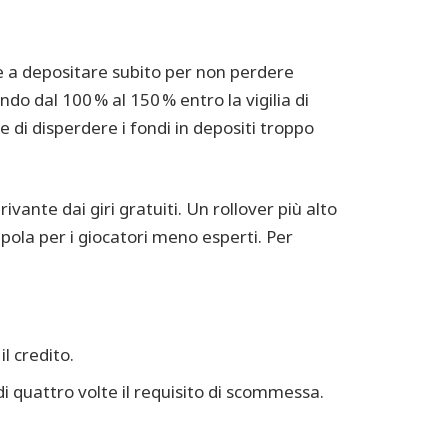
re a depositare subito per non perdere
do dal 100 % al 150 % entro la vigilia di
di disperdere i fondi in depositi troppo
ivante dai giri gratuiti. Un rollover più alto
ola per i giocatori meno esperti. Per
l credito.
 di quattro volte il requisito di scommessa.