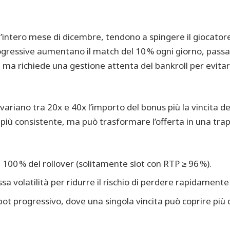
 l’intero mese di dicembre, tendono a spingere il giocato
rogressive aumentano il match del 10 % ogni giorno, passan
a richiede una gestione attenta del bankroll per evitare 
variano tra 20x e 40x l’importo del bonus più la vincita der
iù consistente, ma può trasformare l’offerta in una trapp
l 100 % del rollover (solitamente slot con RTP ≥ 96 %).
sa volatilità per ridurre il rischio di perdere rapidamente i
ackpot progressivo, dove una singola vincita può coprire più