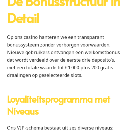
De Bonusstructuur in
Detail
Op ons casino hanteren we een transparant
bonussysteem zonder verborgen voorwaarden.
Nieuwe gebruikers ontvangen een welkomstbonus
dat wordt verdeeld over de eerste drie deposito’s,
met een totale waarde tot €1.000 plus 200 gratis
draaiingen op geselecteerde slots.
Loyaliteitsprogramma met
Niveaus
Ons VIP-schema bestaat uit zes diverse niveaus: