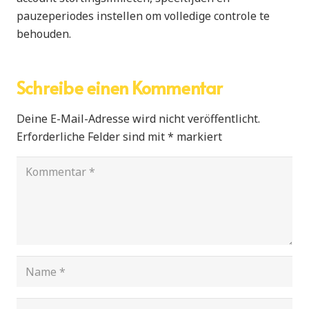
pauzeperiodes instellen om volledige controle te
behouden.
Schreibe einen Kommentar
Deine E-Mail-Adresse wird nicht veröffentlicht.
Erforderliche Felder sind mit
*
markiert