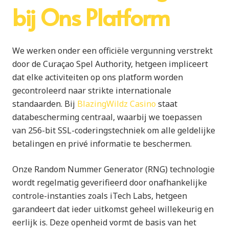
bij Ons Platform
We werken onder een officiële vergunning verstrekt
door de Curaçao Spel Authority, hetgeen impliceert
dat elke activiteiten op ons platform worden
gecontroleerd naar strikte internationale
standaarden. Bij
BlazingWildz Casino
staat
databescherming centraal, waarbij we toepassen
van 256-bit SSL-coderingstechniek om alle geldelijke
betalingen en privé informatie te beschermen.
Onze Random Nummer Generator (RNG) technologie
wordt regelmatig geverifieerd door onafhankelijke
controle-instanties zoals iTech Labs, hetgeen
garandeert dat ieder uitkomst geheel willekeurig en
eerlijk is. Deze openheid vormt de basis van het