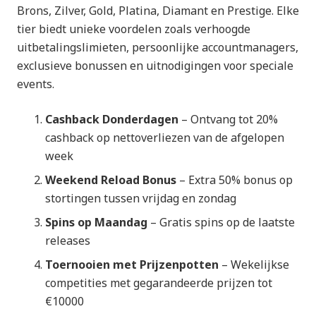
Brons, Zilver, Gold, Platina, Diamant en Prestige. Elke
tier biedt unieke voordelen zoals verhoogde
uitbetalingslimieten, persoonlijke accountmanagers,
exclusieve bonussen en uitnodigingen voor speciale
events.
Cashback Donderdagen
– Ontvang tot 20%
cashback op nettoverliezen van de afgelopen
week
Weekend Reload Bonus
– Extra 50% bonus op
stortingen tussen vrijdag en zondag
Spins op Maandag
– Gratis spins op de laatste
releases
Toernooien met Prijzenpotten
– Wekelijkse
competities met gegarandeerde prijzen tot
€10000