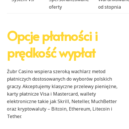
oferty
od stopnia
Opcje płatności i
prędkość wypłat
Żubr Casino wspiera szeroką wachlarz metod
płatniczych dostosowanych do wyborów polskich
graczy. Akceptujemy klasyczne przelewy pieniężne,
karty płatnicze Visa i Mastercard, wallety
elektroniczne takie jak Skrill, Neteller, MuchBetter
oraz kryptowaluty – Bitcoin, Ethereum, Litecoin i
Tether.