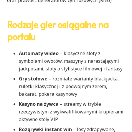
oraz prawość generatorów cyfr losowych (RNG).
Rodzaje gier osiągalne na
portalu
Automaty wideo
– klasyczne sloty z
symbolami owoców, maszyny z narastającymi
jackpotami, sloty o stylistyce filmowej i fantasy
Gry stołowe
– rozmiate warianty blackjacka,
ruletki klasycznej i z podwójnym zerem,
bakarat, pokera kasynowy
Kasyno na żywca
– streamy w trybie
rzeczywistym z wykwalifikowanymi krupierami,
aktywne stoły VIP
Rozgrywki instant win
– losy zdrapywane,