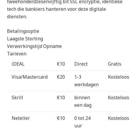
tweehonderdzesenvijftig bit SSL encryptie, identieke
tech die bankiers hanteren voor deze digitale
diensten.
Betalingsoptie
Laagste Storting
Verwerkingstijd Opname
Tarieven
iDEAL
€10
Direct
Gratis
Visa/Mastercard
€20
1-3
Kosteloos
werkdagen
Skrill
€10
binnen
Kosteloos
een dag
Neteller
€10
0 tot 24
Kosteloos
uur