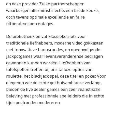
en deze provider. Zulke partnerschappen
waarborgen allerminst slechts een brede keuze,
doch tevens optimale excellentie en faire
uitbetalingspercentages.
De bibliotheek omvat klassieke slots voor
traditionele liefhebbers, moderne video gokkasten
met innovatieve bonusrondes, en opeenvolgende
jackpotgames waar levensveranderende bedragen
gewonnen kunnen worden. Liefhebbers van
tafelspellen treffen bij ons talloze opties van
roulette, het blackjack spel, deze titel en poker. Voor
diegenen wie de echte gokhuisambiance verlangt,
bieden de live dealer games een zeer realistische
beleving met professionele spelleiders die in echte
tijd speelronden modereren.