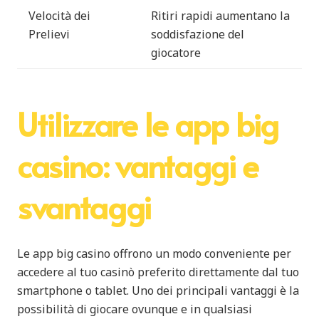
Velocità dei
Ritiri rapidi aumentano la
Prelievi
soddisfazione del
giocatore
Utilizzare le app big
casino: vantaggi e
svantaggi
Le app big casino offrono un modo conveniente per
accedere al tuo casinò preferito direttamente dal tuo
smartphone o tablet. Uno dei principali vantaggi è la
possibilità di giocare ovunque e in qualsiasi