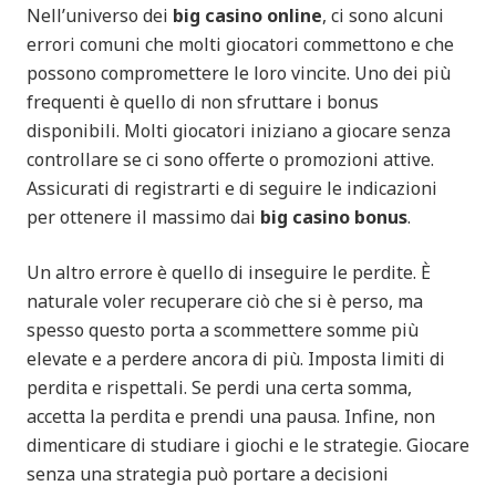
Nell’universo dei
big casino online
, ci sono alcuni
errori comuni che molti giocatori commettono e che
possono compromettere le loro vincite. Uno dei più
frequenti è quello di non sfruttare i bonus
disponibili. Molti giocatori iniziano a giocare senza
controllare se ci sono offerte o promozioni attive.
Assicurati di registrarti e di seguire le indicazioni
per ottenere il massimo dai
big casino bonus
.
Un altro errore è quello di inseguire le perdite. È
naturale voler recuperare ciò che si è perso, ma
spesso questo porta a scommettere somme più
elevate e a perdere ancora di più. Imposta limiti di
perdita e rispettali. Se perdi una certa somma,
accetta la perdita e prendi una pausa. Infine, non
dimenticare di studiare i giochi e le strategie. Giocare
senza una strategia può portare a decisioni