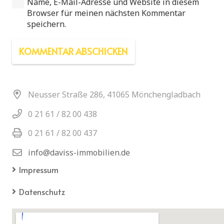
Name, E-Mail-Adresse und Website in diesem
Browser für meinen nächsten Kommentar
speichern.
KOMMENTAR ABSCHICKEN
Neusser Straße 286, 41065 Mönchengladbach
0 21 61 / 82 00 438
0 21 61 / 82 00 437
info@daviss-immobilien.de
Impressum
Datenschutz