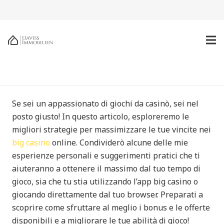
Se sei un appassionato di giochi da casinò, sei nel
posto giusto! In questo articolo, esploreremo le
migliori strategie per massimizzare le tue vincite nei
big casino
online. Condividerò alcune delle mie
esperienze personali e suggerimenti pratici che ti
aiuteranno a ottenere il massimo dal tuo tempo di
gioco, sia che tu stia utilizzando l’app big casino o
giocando direttamente dal tuo browser. Preparati a
scoprire come sfruttare al meglio i bonus e le offerte
disponibili e a migliorare le tue abilità di gioco!