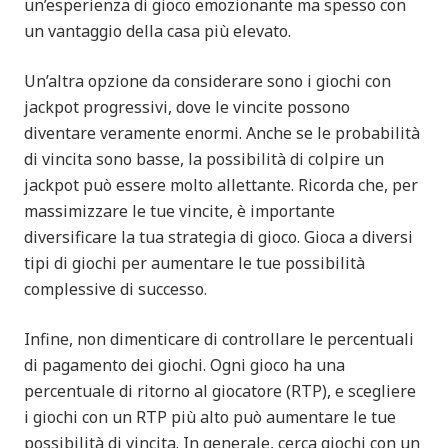
un’esperienza di gioco emozionante ma spesso con
un vantaggio della casa più elevato.
Un’altra opzione da considerare sono i giochi con
jackpot progressivi, dove le vincite possono
diventare veramente enormi. Anche se le probabilità
di vincita sono basse, la possibilità di colpire un
jackpot può essere molto allettante. Ricorda che, per
massimizzare le tue vincite, è importante
diversificare la tua strategia di gioco. Gioca a diversi
tipi di giochi per aumentare le tue possibilità
complessive di successo.
Infine, non dimenticare di controllare le percentuali
di pagamento dei giochi. Ogni gioco ha una
percentuale di ritorno al giocatore (RTP), e scegliere
i giochi con un RTP più alto può aumentare le tue
possibilità di vincita. In generale, cerca giochi con un