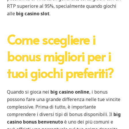
RTP superiore al 95%, specialmente quando giochi
alle
big casino slot
.
Come scegliere i
bonus migliori per i
tuoi giochi preferiti?
Quando si gioca nei
big casino online
, i bonus
possono fare una grande differenza nelle tue vincite
complessive. Prima di tutto, è importante
comprendere i diversi tipi di bonus disponibili. Il
big
casino bonus benvenuto
è uno dei più comuni e