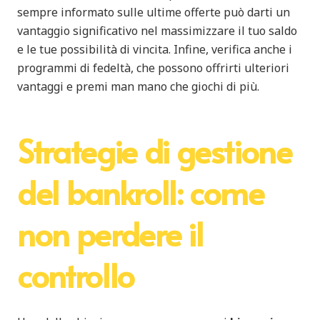
sempre informato sulle ultime offerte può darti un
vantaggio significativo nel massimizzare il tuo saldo
e le tue possibilità di vincita. Infine, verifica anche i
programmi di fedeltà, che possono offrirti ulteriori
vantaggi e premi man mano che giochi di più.
Strategie di gestione
del bankroll: come
non perdere il
controllo