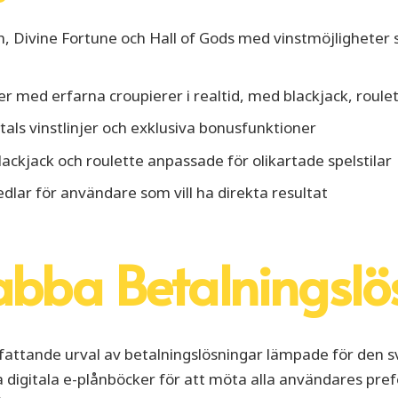
Divine Fortune och Hall of Gods med vinstmöjligheter s
r med erfarna croupierer i realtid, med blackjack, roule
ls vinstlinjer och exklusiva bonusfunktioner
lackjack och roulette anpassade för olikartade spelstilar
dlar för användare som vill ha direkta resultat
abba Betalningslö
fattande urval av betalningslösningar lämpade för den s
 digitala e-plånböcker för att möta alla användares pref