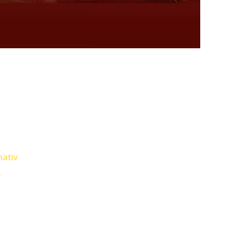
nativ
r