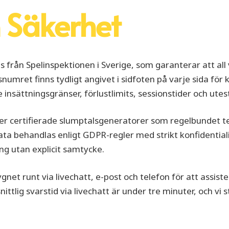
 Säkerhet
 från Spelinspektionen i Sverige, som garanterar att all 
numret finns tydligt angivet i sidfoten på varje sida för 
 insättningsgränser, förlustlimits, sessionstider och ute
der certifierade slumptalsgeneratorer som regelbundet
a behandlas enligt GDPR-regler med strikt konfidentiali
g utan explicit samtycke.
gnet runt via livechatt, e-post och telefon för att assiste
tlig svarstid via livechatt är under tre minuter, och vi st