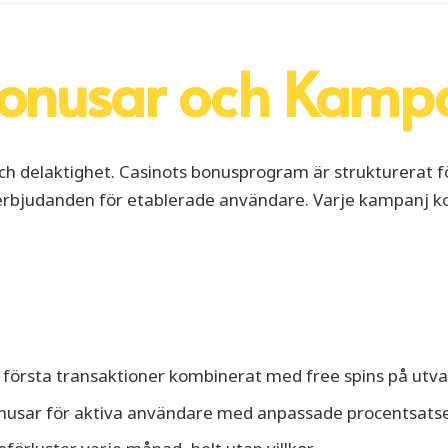
onusar och Kamp
och delaktighet. Casinots bonusprogram är strukturerat 
iga erbjudanden för etablerade användare. Varje kampan
första transaktioner kombinerat med free spins på utval
nusar för aktiva användare med anpassade procentsats