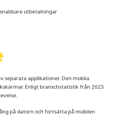
 snabbare utbetalningar
e
av separata applikationer. Den mobila
ekskärmar. Enligt branschstatistik från 2023
levelse.
ång på datorn och fortsätta på mobilen