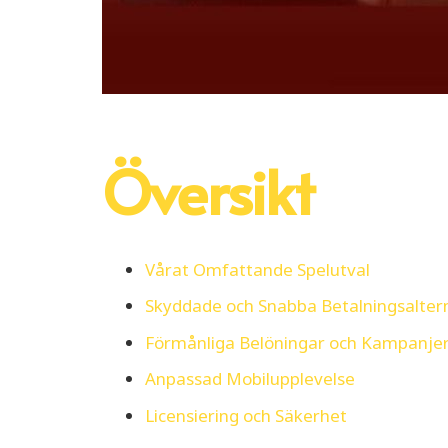
Översikt
Vårat Omfattande Spelutval
Skyddade och Snabba Betalningsalter
Förmånliga Belöningar och Kampanje
Anpassad Mobilupplevelse
Licensiering och Säkerhet