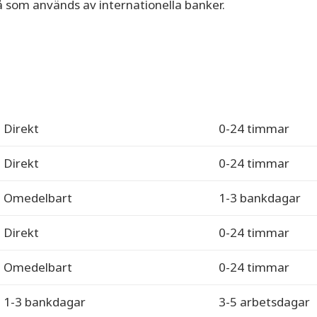
 som används av internationella banker.
Direkt
0-24 timmar
Direkt
0-24 timmar
Omedelbart
1-3 bankdagar
Direkt
0-24 timmar
Omedelbart
0-24 timmar
1-3 bankdagar
3-5 arbetsdagar