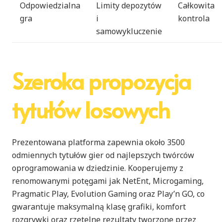
Odpowiedzialna
Limity depozytów
Całkowita
gra
i
kontrola
samowykluczenie
Szeroka propozycja
tytułów losowych
Prezentowana platforma zapewnia około 3500
odmiennych tytułów gier od najlepszych twórców
oprogramowania w dziedzinie. Kooperujemy z
renomowanymi potęgami jak NetEnt, Microgaming,
Pragmatic Play, Evolution Gaming oraz Play’n GO, co
gwarantuje maksymalną klasę grafiki, komfort
rozgrywki oraz rzetelne rezultaty tworzone przez