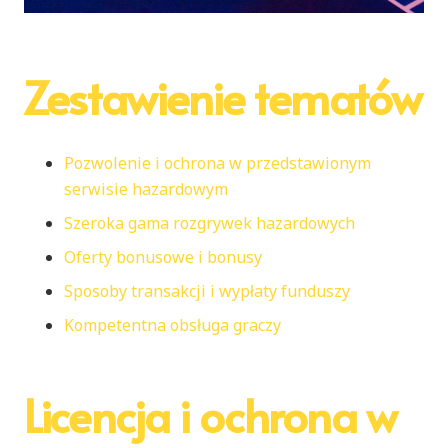
Zestawienie tematów
Pozwolenie i ochrona w przedstawionym
serwisie hazardowym
Szeroka gama rozgrywek hazardowych
Oferty bonusowe i bonusy
Sposoby transakcji i wypłaty funduszy
Kompetentna obsługa graczy
Licencja i ochrona w