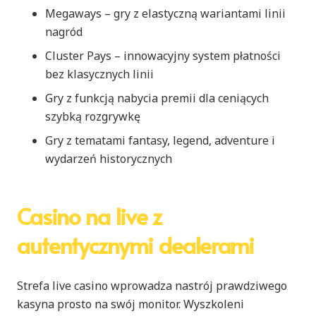
Megaways – gry z elastyczną wariantami linii
nagród
Cluster Pays – innowacyjny system płatności
bez klasycznych linii
Gry z funkcją nabycia premii dla ceniących
szybką rozgrywkę
Gry z tematami fantasy, legend, adventure i
wydarzeń historycznych
Casino na live z
autentycznymi dealerami
Strefa live casino wprowadza nastrój prawdziwego
kasyna prosto na swój monitor. Wyszkoleni