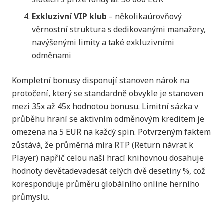
Exkluzivní VIP klub
– několikaúrovňový
věrnostní struktura s dedikovanými manažery,
navýšenými limity a také exkluzivními
odměnami
Kompletní bonusy disponují stanoven nárok na
protočení, který se standardně obvykle je stanoven
mezi 35x až 45x hodnotou bonusu. Limitní sázka v
průběhu hraní se aktivním odměnovým kreditem je
omezena na 5 EUR na každý spin. Potvrzeným faktem
zůstává, že průměrná míra RTP (Return návrat k
Player) napříč celou naší hrací knihovnou dosahuje
hodnoty devětadevadesát celých dvě desetiny %, což
koresponduje průměru globálního online herního
průmyslu.