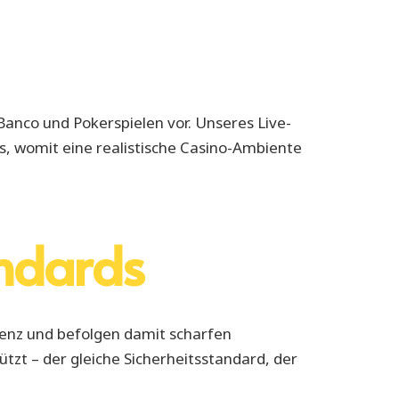
Banco und Pokerspielen vor. Unseres Live-
s, womit eine realistische Casino-Ambiente
andards
izenz und befolgen damit scharfen
zt – der gleiche Sicherheitsstandard, der