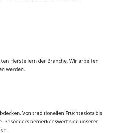
ten Herstellern der Branche. Wir arbeiten
en werden.
ecken. Von traditionellen Früchteslots bis
tte. Besonders bemerkenswert sind unserer
den.