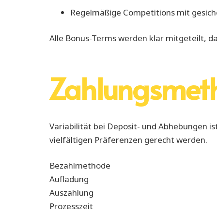
Regelmäßige Competitions mit gesi
Alle Bonus-Terms werden klar mitgeteilt, 
Zahlungsmet
Variabilität bei Deposit- und Abhebungen i
vielfältigen Präferenzen gerecht werden.
Bezahlmethode
Aufladung
Auszahlung
Prozesszeit