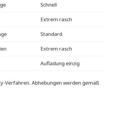
age
Schnell
Extrem rasch
age
Standard
den
Extrem rasch
Aufladung einzig
rity-Verfahren. Abhebungen werden gemäß