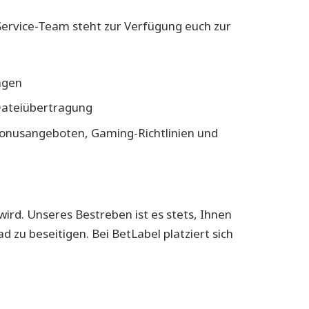
ervice-Team steht zur Verfügung euch zur
agen
Dateiübertragung
Bonusangeboten, Gaming-Richtlinien und
ird. Unseres Bestreben ist es stets, Ihnen
zu beseitigen. Bei BetLabel platziert sich