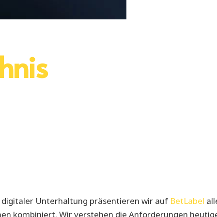
hnis
 digitaler Unterhaltung präsentieren wir auf
BetLabel
all
kombiniert. Wir verstehen die Anforderungen heutiger