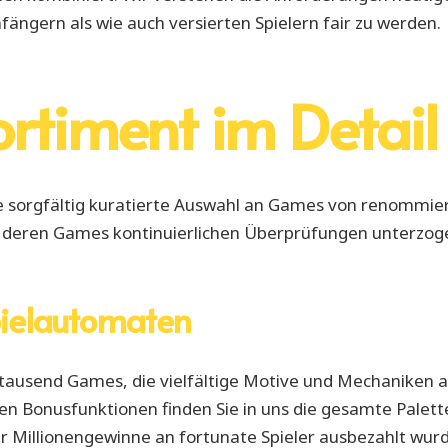
ngern als wie auch versierten Spielern fair zu werden.
ortiment im Detail
e sorgfältig kuratierte Auswahl an Games von renommier
n, deren Games kontinuierlichen Überprüfungen unterzog
pielautomaten
ausend Games, die vielfältige Motive und Mechaniken abd
iven Bonusfunktionen finden Sie in uns die gesamte Pale
er Millionengewinne an fortunate Spieler ausbezahlt wur