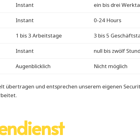
Instant
ein bis drei Werkt
Instant
0-24 Hours
1 bis 3 Arbeitstage
3 bis 5 Geschäftst
Instant
null bis zwölf Stun
Augenblicklich
Nicht möglich
sselt übertragen und entsprechen unserem eigenen Secu
rbeitet.
endienst