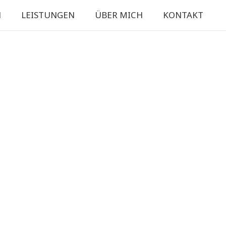
N
LEISTUNGEN
ÜBER MICH
KONTAKT