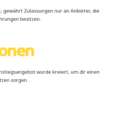
, gewährt Zulassungen nur an Anbieter, die
ehrungen besitzen.
ionen
instiegsangebot wurde kreiert, um dir einen
tzen sorgen.