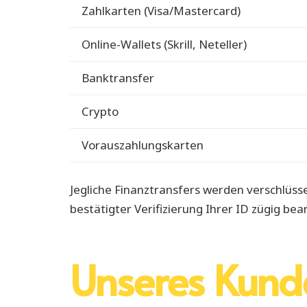
Zahlkarten (Visa/Mastercard)
Online-Wallets (Skrill, Neteller)
Banktransfer
Crypto
Vorauszahlungskarten
Jegliche Finanztransfers werden verschlü
bestätigter Verifizierung Ihrer ID zügig bea
Unseres Kund