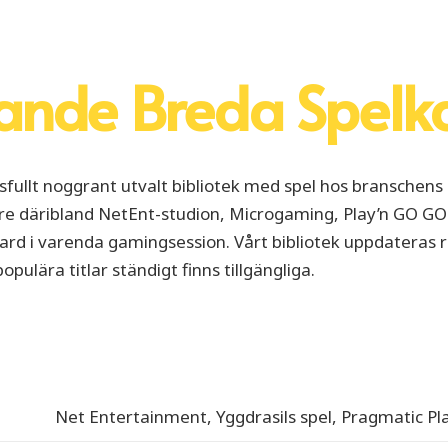
ande Breda Spelk
sfullt noggrant utvalt bibliotek med spel hos branschen
 däribland NetEnt-studion, Microgaming, Play’n GO GO-
andard i varenda gamingsession. Vårt bibliotek uppdater
pulära titlar ständigt finns tillgängliga.
Net Entertainment, Yggdrasils spel, Pragmatic Pla