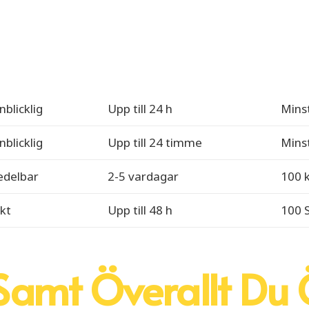
blicklig
Upp till 24 h
Minst
blicklig
Upp till 24 timme
Minst
delbar
2-5 vardagar
100 k
kt
Upp till 48 h
100 
amt Överallt Du 