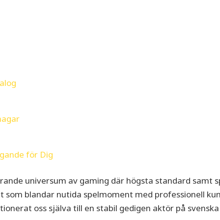
alog
hagar
ogande för Dig
rande universum av gaming där högsta standard samt spä
jt som blandar nutida spelmoment med professionell kun
itionerat oss själva till en stabil gedigen aktör på sven