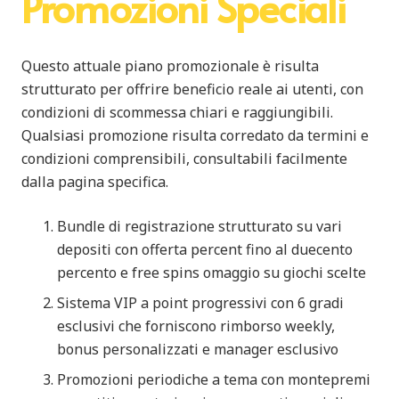
Promozioni Speciali
Questo attuale piano promozionale è risulta
strutturato per offrire beneficio reale ai utenti, con
condizioni di scommessa chiari e raggiungibili.
Qualsiasi promozione risulta corredato da termini e
condizioni comprensibili, consultabili facilmente
dalla pagina specifica.
Bundle di registrazione strutturato su vari
depositi con offerta percent fino al duecento
percento e free spins omaggio su giochi scelte
Sistema VIP a point progressivi con 6 gradi
esclusivi che forniscono rimborso weekly,
bonus personalizzati e manager esclusivo
Promozioni periodiche a tema con montepremi