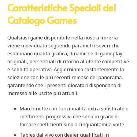
Caratteristiche Speciali del
Catalogo Games
Qualsiasi game disponibile nella nostra libreria
viene individuato seguendo parametri severi che
esaminano qualità grafica, dinamiche di gameplay
originali, percentuali di ritorno al utente competitive
e solidità operativa. Aggiorniamo costantemente la
selezione con le più recenti release del panorama,
garantendo che i presenti giocatori dispongano di
ingresso alle uscite più attuali.
Macchinette con funzionalità extra sofisticate e
coefficienti progressivi che sono in grado di
toccare coefficienti sino a cinquantamila volte
Tables dal vivo con dealer qualificati in