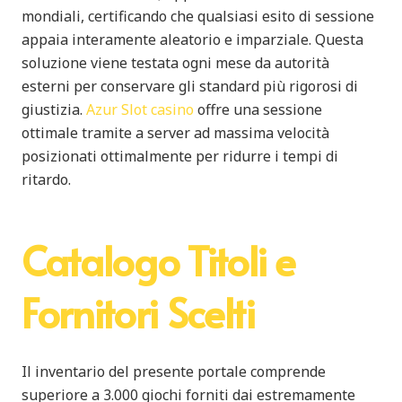
mondiali, certificando che qualsiasi esito di sessione
appaia interamente aleatorio e imparziale. Questa
soluzione viene testata ogni mese da autorità
esterni per conservare gli standard più rigorosi di
giustizia.
Azur Slot casino
offre una sessione
ottimale tramite a server ad massima velocità
posizionati ottimalmente per ridurre i tempi di
ritardo.
Catalogo Titoli e
Fornitori Scelti
Il inventario del presente portale comprende
superiore a 3.000 giochi forniti dai estremamente