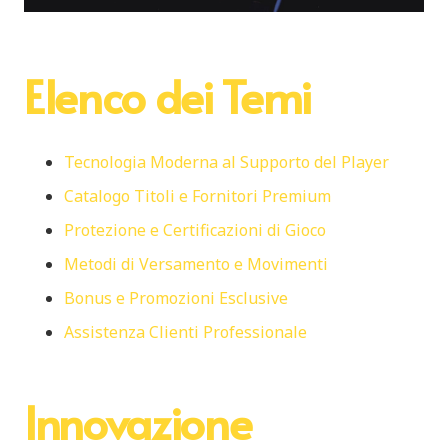
Elenco dei Temi
Tecnologia Moderna al Supporto del Player
Catalogo Titoli e Fornitori Premium
Protezione e Certificazioni di Gioco
Metodi di Versamento e Movimenti
Bonus e Promozioni Esclusive
Assistenza Clienti Professionale
Innovazione