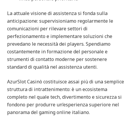
La attuale visione di assistenza si fonda sulla
anticipazione: supervisioniamo regolarmente le
comunicazioni per rilevare settori di
perfezionamento e implementare soluzioni che
prevedano le necessità dei players. Spendiamo
costantemente in formazione del personale e
strumenti di contatto moderne per sostenere
standard di qualità nel assistenza utenti.
AzurSlot Casinò costituisce assai più di una semplice
struttura di intrattenimento: è un ecosistema
completo nel quale tech, divertimento e sicurezza si
fondono per produrre un’esperienza superiore nel
panorama del gaming online italiano.