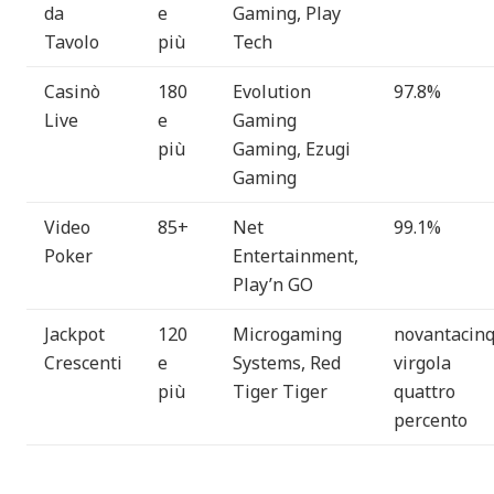
da
e
Gaming, Play
Tavolo
più
Tech
Casinò
180
Evolution
97.8%
Live
e
Gaming
più
Gaming, Ezugi
Gaming
Video
85+
Net
99.1%
Poker
Entertainment,
Play’n GO
Jackpot
120
Microgaming
novantacin
Crescenti
e
Systems, Red
virgola
più
Tiger Tiger
quattro
percento