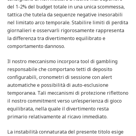
del 1-2% del budget totale in una unica scommessa,
tattica che tutela da sequenze negative inesorabili
nel limitato arco temporale. Stabilire limiti di perdita
giornalieri e osservarli rigorosamente rappresenta
la differenza tra divertimento equilibrato e
comportamento dannoso.
Il nostro meccanismo incorpora tool di gambling
responsabile che comportano tetti di deposito
configurabili, cronometri di sessione con alert
automatiche e possibilità di auto-esclusione
temporanea. Tali meccanismi di protezione riflettono
il nostro commitment verso un’esperienza di gioco
equilibrata, nella quale il divertimento resta
primario relativamente al ricavo immediato.
La instabilità connaturata del presente titolo esige