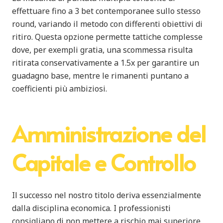
effettuare fino a 3 bet contemporanee sullo stesso
round, variando il metodo con differenti obiettivi di
ritiro. Questa opzione permette tattiche complesse
dove, per exempli gratia, una scommessa risulta
ritirata conservativamente a 1.5x per garantire un
guadagno base, mentre le rimanenti puntano a
coefficienti più ambiziosi.
Amministrazione del
Capitale e Controllo
Il successo nel nostro titolo deriva essenzialmente
dalla disciplina economica. I professionisti
consigliano di non mettere a rischio mai superiore