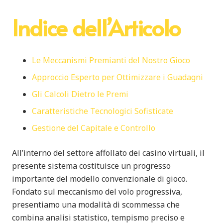
Indice dell’Articolo
Le Meccanismi Premianti del Nostro Gioco
Approccio Esperto per Ottimizzare i Guadagni
Gli Calcoli Dietro le Premi
Caratteristiche Tecnologici Sofisticate
Gestione del Capitale e Controllo
All’interno del settore affollato dei casino virtuali, il
presente sistema costituisce un progresso
importante del modello convenzionale di gioco.
Fondato sul meccanismo del volo progressiva,
presentiamo una modalità di scommessa che
combina analisi statistico, tempismo preciso e