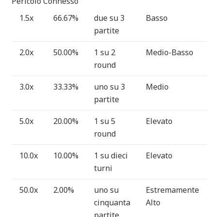
Pericolo Connesso
1.5x
66.67%
due su 3
Basso
partite
2.0x
50.00%
1 su 2
Medio-Basso
round
3.0x
33.33%
uno su 3
Medio
partite
5.0x
20.00%
1 su 5
Elevato
round
10.0x
10.00%
1 su dieci
Elevato
turni
50.0x
2.00%
uno su
Estremamente
cinquanta
Alto
partite