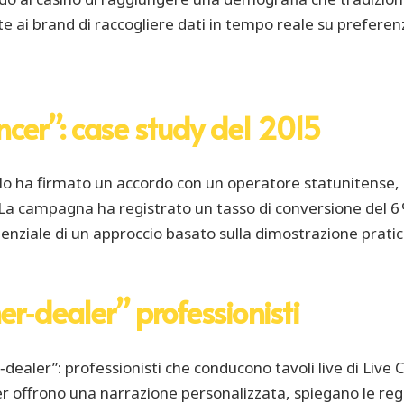
te ai brand di raccogliere dati in tempo reale su preferenz
uencer”: case study del 2015
olo ha firmato un accordo con un operatore statunitense,
 La campagna ha registrato un tasso di conversione del 6 
enziale di un approccio basato sulla dimostrazione pratic
er‑dealer” professionisti
‑dealer”: professionisti che conducono tavoli live di Live
mer offrono una narrazione personalizzata, spiegano le re