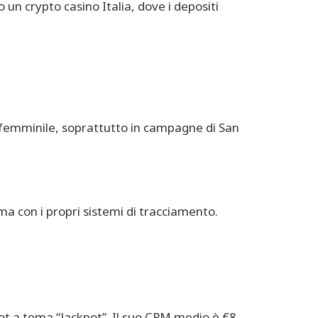
o un crypto casino Italia, dove i depositi
 femminile, soprattutto in campagne di San
rma con i propri sistemi di tracciamento.
ot a tema “Jackpot”. Il suo CPM medio è €8,