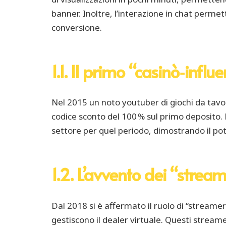
banner. Inoltre, l’interazione in chat permet
conversione.
1.1. Il primo “casinò‑infl
Nel 2015 un noto youtuber di giochi da tav
codice sconto del 100 % sul primo deposito.
settore per quel periodo, dimostrando il pot
1.2. L’avvento dei “stream
Dal 2018 si è affermato il ruolo di “streamer
gestiscono il dealer virtuale. Questi strea