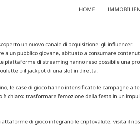
HOME
IMMOBILIE
scoperto un nuovo canale di acquisizione: gli influencer.
are a un pubblico giovane, abituato a consumare contenut
 Le piattaforme di streaming hanno reso possibile una pro
oulette o il jackpot di una slot in diretta.
tino, le case di gioco hanno intensificato le campagne a t
ivo è chiaro: trasformare l’emozione della festa in un im
iattaforme di gioco integrano le criptovalute, visita il no