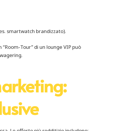
i (es. smartwatch brandizzato).
ream “Room‑Tour” di un lounge VIP può
l wagering.
arketing:
usive
. Le offerte più redditizie includono: