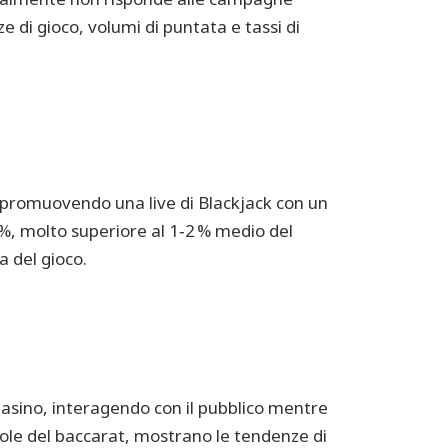
e di gioco, volumi di puntata e tassi di
 promuovendo una live di Blackjack con un
%, molto superiore al 1‑2 % medio del
a del gioco.
 Casino, interagendo con il pubblico mentre
gole del baccarat, mostrano le tendenze di