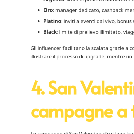
Oro
: manager dedicato, cashback mensi
Platino
: inviti a eventi dal vivo, bonus
Black
: limite di prelievo illimitato, v
Gli influencer facilitano la scalata grazie a
illustrare il processo di upgrade, mentre un c
4. San Valent
campagne a te
Le campagne di San Valentino sfruttano la 