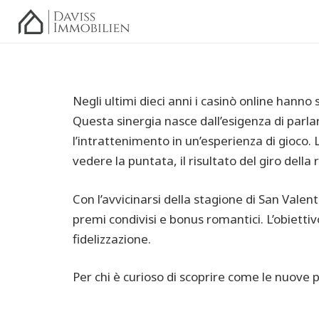
Negli ultimi dieci anni i casinò online hanno 
Questa sinergia nasce dall’esigenza di parl
l’intrattenimento in un’esperienza di gioco.
vedere la puntata, il risultato del giro della r
Con l’avvicinarsi della stagione di San Valen
premi condivisi e bonus romantici. L’obiett
fidelizzazione.
Per chi è curioso di scoprire come le nuove p