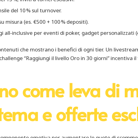
le del 10 % sul turnover.
 su misura (es. €500 + 100 % depositi).
iaggi all‑inclusive per eventi di poker, gadget personalizzat
 contenuti che mostrano i benefici di ogni tier. Un livest
hallenge “Raggiungi il livello Oro in 30 giorni” incentiva i
ino come leva di m
ma e offerte escl
componente emotiva per aumentare le quote di scommessa