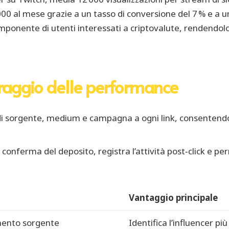
0 al mese grazie a un tasso di conversione del 7 % e a una
ponente di utenti interessati a criptovalute, rendendolo
oraggio delle performance
di sorgente, medium e campagna a ogni link, consentendo a
i conferma del deposito, registra l’attività post‑click e pe
Vantaggio principale
mento sorgente
Identifica l’influencer p