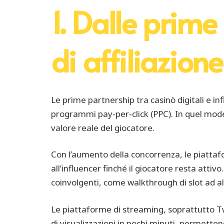
1. Dalle prim
di affiliazio
Le prime partnership tra casinò digitali e i
programmi pay‑per‑click (PPC). In quel modello
valore reale del giocatore.
Con l’aumento della concorrenza, le piatta
all’influencer finché il giocatore resta attiv
coinvolgenti, come walkthrough di slot ad al
Le piattaforme di streaming, soprattutto T
di visualizzazioni in pochi minuti, permet