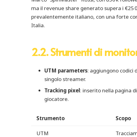
ma il revenue share generato supera i €25 00
prevalentemente italiano, con una forte com
Italia.
2.2. Strumenti di monit
UTM parameters
: aggiungono codici 
singolo streamer.
Tracking pixel
: inserito nella pagina d
giocatore.
Strumento
Scopo
UTM
Traccia