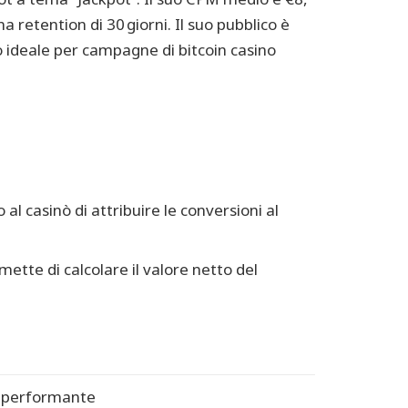
 retention di 30 giorni. Il suo pubblico è
 ideale per campagne di bitcoin casino
l casinò di attribuire le conversioni al
rmette di calcolare il valore netto del
iù performante