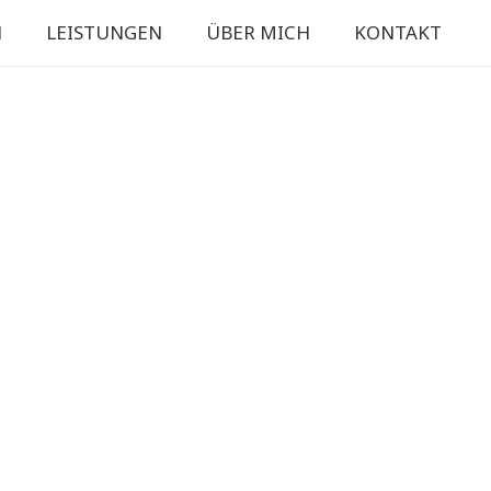
N
LEISTUNGEN
ÜBER MICH
KONTAKT