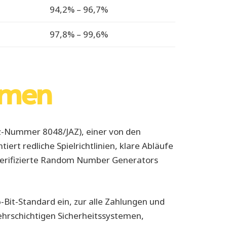
94,2% – 96,7%
97,8% – 99,6%
rmen
enz-Nummer 8048/JAZ), einer von den
rt redliche Spielrichtlinien, klare Abläufe
 verifizierte Random Number Generators
6-Bit-Standard ein, zur alle Zahlungen und
ehrschichtigen Sicherheitssystemen,