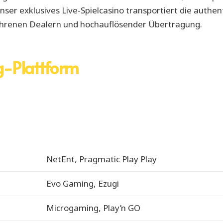
ser exklusives Live-Spielcasino transportiert die authe
fahrenen Dealern und hochauflösender Übertragung.
g-Plattform
NetEnt, Pragmatic Play Play
Evo Gaming, Ezugi
Microgaming, Play’n GO