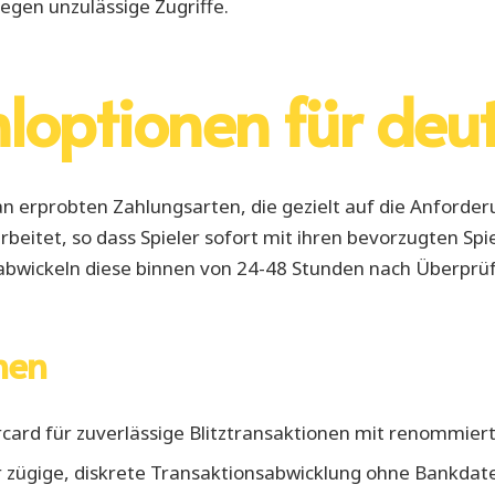
gen unzulässige Zugriffe.
hloptionen für deut
n erprobten Zahlungsarten, die gezielt auf die Anforde
eitet, so dass Spieler sofort mit ihren bevorzugten Sp
 abwickeln diese binnen von 24-48 Stunden nach Überprü
nen
card für zuverlässige Blitztransaktionen mit renommier
für zügige, diskrete Transaktionsabwicklung ohne Bankdat