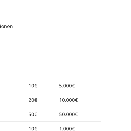
tionen
10€
5.000€
20€
10.000€
50€
50.000€
10€
1.000€