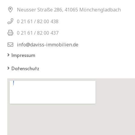
Neusser Straße 286, 41065 Mönchengladbach
0 21 61 / 82 00 438
0 21 61 / 82 00 437
info@daviss-immobilien.de
Impressum
Datenschutz