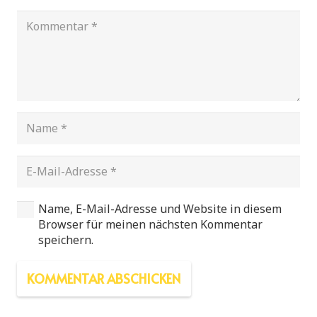
Name, E-Mail-Adresse und Website in diesem
Browser für meinen nächsten Kommentar
speichern.
KOMMENTAR ABSCHICKEN