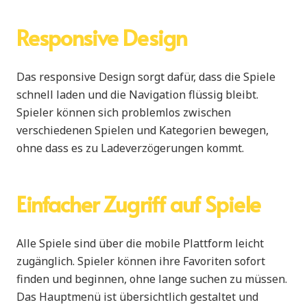
Responsive Design
Das responsive Design sorgt dafür, dass die Spiele
schnell laden und die Navigation flüssig bleibt.
Spieler können sich problemlos zwischen
verschiedenen Spielen und Kategorien bewegen,
ohne dass es zu Ladeverzögerungen kommt.
Einfacher Zugriff auf Spiele
Alle Spiele sind über die mobile Plattform leicht
zugänglich. Spieler können ihre Favoriten sofort
finden und beginnen, ohne lange suchen zu müssen.
Das Hauptmenü ist übersichtlich gestaltet und