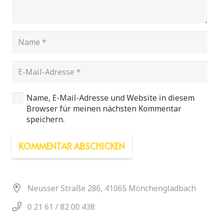
Name, E-Mail-Adresse und Website in diesem
Browser für meinen nächsten Kommentar
speichern.
KOMMENTAR ABSCHICKEN
Neusser Straße 286, 41065 Mönchengladbach
0 21 61 / 82 00 438