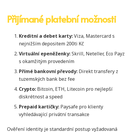
Přijímané platební možnosti
Kreditní a debet karty:
Viza, Mastercard s
nejnižším depositem 200ti Kč
Virtuální epeněženky:
Skrill, Neteller, Eco Payz
s okamžitým provedením
Přímé bankovní převody:
Direkt transfery z
tuzemských bank bez fee
Crypto:
Bitcoin, ETH, Litecoin pro nejlepší
diskrétnost a speed
Prepaid kartičky:
Paysafe pro klienty
vyhledávající privátní transakce
Ověření identity je standardní postup vyžadovaná