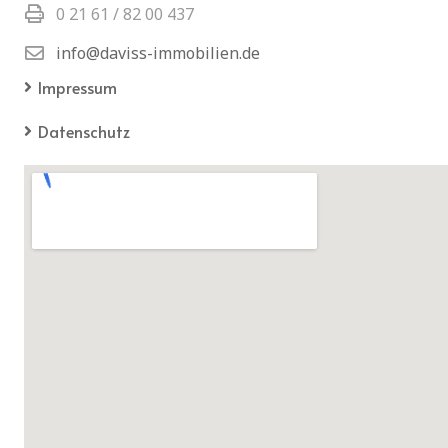
0 21 61 / 82 00 437
info@daviss-immobilien.de
Impressum
Datenschutz