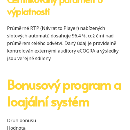
výplatnosti
Průměrné RTP (Návrat to Player) nabízených
slotových automatů dosahuje 96.4 %, což činí nad
průměrem celého odvětví. Daný údaj je pravidelně
kontrolován externými auditory eCOGRA a výsledky
jsou veřejně sdíleny.
Bonusový program a
loajální systém
Druh bonusu
Hodnota