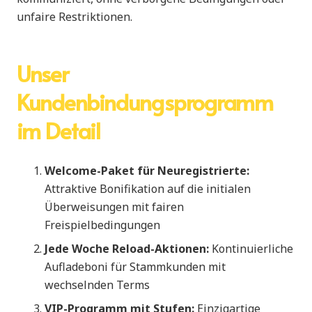
unfaire Restriktionen.
Unser
Kundenbindungsprogramm
im Detail
Welcome-Paket für Neuregistrierte:
Attraktive Bonifikation auf die initialen
Überweisungen mit fairen
Freispielbedingungen
Jede Woche Reload-Aktionen:
Kontinuierliche
Aufladeboni für Stammkunden mit
wechselnden Terms
VIP-Programm mit Stufen:
Einzigartige