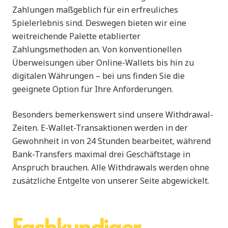
Zahlungen maßgeblich für ein erfreuliches
Spielerlebnis sind. Deswegen bieten wir eine
weitreichende Palette etablierter
Zahlungsmethoden an. Von konventionellen
Überweisungen über Online-Wallets bis hin zu
digitalen Währungen – bei uns finden Sie die
geeignete Option für Ihre Anforderungen.
Besonders bemerkenswert sind unsere Withdrawal-
Zeiten. E-Wallet-Transaktionen werden in der
Gewohnheit in von 24 Stunden bearbeitet, während
Bank-Transfers maximal drei Geschäftstage in
Anspruch brauchen. Alle Withdrawals werden ohne
zusätzliche Entgelte von unserer Seite abgewickelt.
Fachkundiger