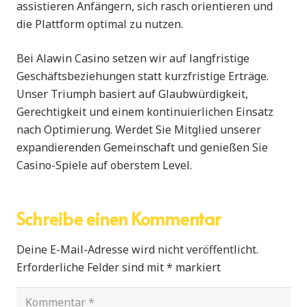
assistieren Anfängern, sich rasch orientieren und
die Plattform optimal zu nutzen.
Bei Alawin Casino setzen wir auf langfristige
Geschäftsbeziehungen statt kurzfristige Erträge.
Unser Triumph basiert auf Glaubwürdigkeit,
Gerechtigkeit und einem kontinuierlichen Einsatz
nach Optimierung. Werdet Sie Mitglied unserer
expandierenden Gemeinschaft und genießen Sie
Casino-Spiele auf oberstem Level.
Schreibe einen Kommentar
Deine E-Mail-Adresse wird nicht veröffentlicht.
Erforderliche Felder sind mit
*
markiert