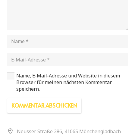
Name, E-Mail-Adresse und Website in diesem
Browser für meinen nächsten Kommentar
speichern.
KOMMENTAR ABSCHICKEN
Neusser Straße 286, 41065 Mönchengladbach