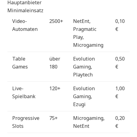
Hauptanbieter
Minimaleinsatz
Video-
2500+
NetEnt,
0,10
Automaten
Pragmatic
€
Play,
Microgaming
Table
über
Evolution
0,50
Games
180
Gaming,
€
Playtech
Live-
120+
Evolution
1,00
Spielbank
Gaming,
€
Ezugi
Progressive
75+
Microgaming,
0,20
Slots
NetEnt
€