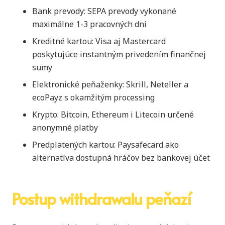
Bank prevody: SEPA prevody vykonané
maximálne 1-3 pracovných dni
Kreditné kartou: Visa aj Mastercard
poskytujúce instantným privedením finančnej
sumy
Elektronické peňaženky: Skrill, Neteller a
ecoPayz s okamžitým processing
Krypto: Bitcoin, Ethereum i Litecoin určené
anonymné platby
Predplatených kartou: Paysafecard ako
alternatíva dostupná hráčov bez bankovej účet
Postup withdrawalu peňazí