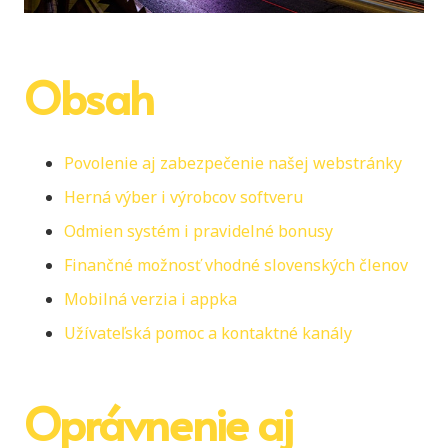
Obsah
Povolenie aj zabezpečenie našej webstránky
Herná výber i výrobcov softveru
Odmien systém i pravidelné bonusy
Finančné možnosť vhodné slovenských členov
Mobilná verzia i appka
Užívateľská pomoc a kontaktné kanály
Oprávnenie aj