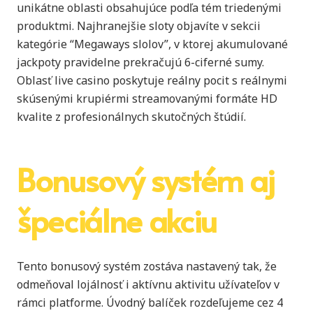
unikátne oblasti obsahujúce podľa tém triedenými
produktmi. Najhranejšie sloty objavíte v sekcii
kategórie “Megaways slolov”, v ktorej akumulované
jackpoty pravidelne prekračujú 6-ciferné sumy.
Oblasť live casino poskytuje reálny pocit s reálnymi
skúsenými krupiérmi streamovanými formáte HD
kvalite z profesionálnych skutočných štúdií.
Bonusový systém aj
špeciálne akciu
Tento bonusový systém zostáva nastavený tak, že
odmeňoval lojálnosť i aktívnu aktivitu užívateľov v
rámci platforme. Úvodný balíček rozdeľujeme cez 4