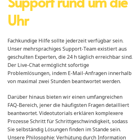
Support rund um die
Uhr
Fachkundige Hilfe sollte jederzeit verfügbar sein.
Unser mehrsprachiges Support-Team existiert aus
geschulten Experten, die 24 h täglich erreichbar sind.
Der Live-Chat ermöglicht sofortige
Problemlösungen, indem E-Mail-Anfragen innerhalb
von maximal zwei Stunden beantwortet werden.
Darüber hinaus bieten wir einen umfangreichen
FAQ-Bereich, jener die häufigsten Fragen detailliert
beantwortet. Videotutorials erklären komplexere
Prozesse Schritt für Schrittgeschwindigkeit, sodass
Sie selbständig Lösungen finden im Stande sein.
Unsere Philosophie: Verhütung durch Information