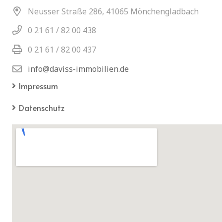
Neusser Straße 286, 41065 Mönchengladbach
0 21 61 / 82 00 438
0 21 61 / 82 00 437
info@daviss-immobilien.de
Impressum
Datenschutz