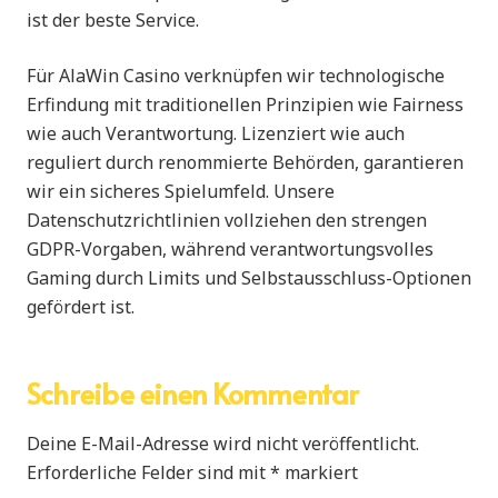
ist der beste Service.
Für AlaWin Casino verknüpfen wir technologische
Erfindung mit traditionellen Prinzipien wie Fairness
wie auch Verantwortung. Lizenziert wie auch
reguliert durch renommierte Behörden, garantieren
wir ein sicheres Spielumfeld. Unsere
Datenschutzrichtlinien vollziehen den strengen
GDPR-Vorgaben, während verantwortungsvolles
Gaming durch Limits und Selbstausschluss-Optionen
gefördert ist.
Schreibe einen Kommentar
Deine E-Mail-Adresse wird nicht veröffentlicht.
Erforderliche Felder sind mit
*
markiert