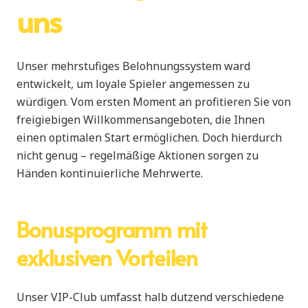
uns
Unser mehrstufiges Belohnungssystem ward
entwickelt, um loyale Spieler angemessen zu
würdigen. Vom ersten Moment an profitieren Sie von
freigiebigen Willkommensangeboten, die Ihnen
einen optimalen Start ermöglichen. Doch hierdurch
nicht genug – regelmäßige Aktionen sorgen zu
Händen kontinuierliche Mehrwerte.
Bonusprogramm mit
exklusiven Vorteilen
Unser VIP-Club umfasst halb dutzend verschiedene