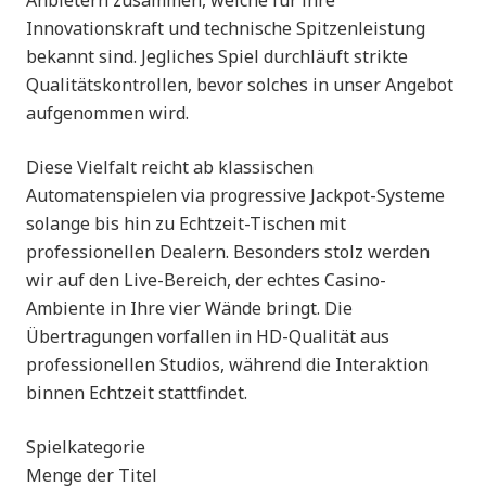
Innovationskraft und technische Spitzenleistung
bekannt sind. Jegliches Spiel durchläuft strikte
Qualitätskontrollen, bevor solches in unser Angebot
aufgenommen wird.
Diese Vielfalt reicht ab klassischen
Automatenspielen via progressive Jackpot-Systeme
solange bis hin zu Echtzeit-Tischen mit
professionellen Dealern. Besonders stolz werden
wir auf den Live-Bereich, der echtes Casino-
Ambiente in Ihre vier Wände bringt. Die
Übertragungen vorfallen in HD-Qualität aus
professionellen Studios, während die Interaktion
binnen Echtzeit stattfindet.
Spielkategorie
Menge der Titel