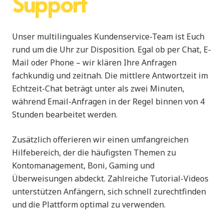
Support
Unser multilinguales Kundenservice-Team ist Euch
rund um die Uhr zur Disposition. Egal ob per Chat, E-
Mail oder Phone – wir klären Ihre Anfragen
fachkundig und zeitnah. Die mittlere Antwortzeit im
Echtzeit-Chat beträgt unter als zwei Minuten,
während Email-Anfragen in der Regel binnen von 4
Stunden bearbeitet werden.
Zusätzlich offerieren wir einen umfangreichen
Hilfebereich, der die häufigsten Themen zu
Kontomanagement, Boni, Gaming und
Überweisungen abdeckt. Zahlreiche Tutorial-Videos
unterstützen Anfängern, sich schnell zurechtfinden
und die Plattform optimal zu verwenden.