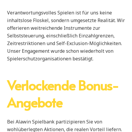
Verantwortungsvolles Spielen ist für uns keine
inhaltslose Floskel, sondern umgesetzte Realität. Wir
offerieren weitreichende Instrumente zur
Selbststeuerung, einschließlich Einzahlgrenzen,
Zeitrestriktionen und Self-Exclusion-Möglichkeiten.
Unser Engagement wurde schon wiederholt von
Spielerschutzorganisationen bestätigt.
Verlockende Bonus-
Angebote
Bei Alawin Spielbank partizipieren Sie von
wohlüberlegten Aktionen, die realen Vorteil liefern.