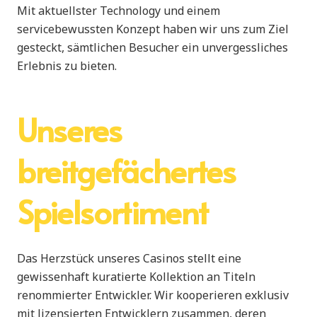
Mit aktuellster Technology und einem
servicebewussten Konzept haben wir uns zum Ziel
gesteckt, sämtlichen Besucher ein unvergessliches
Erlebnis zu bieten.
Unseres
breitgefächertes
Spielsortiment
Das Herzstück unseres Casinos stellt eine
gewissenhaft kuratierte Kollektion an Titeln
renommierter Entwickler. Wir kooperieren exklusiv
mit lizensierten Entwicklern zusammen, deren