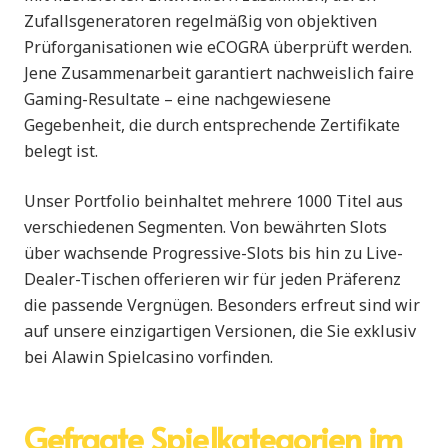
Zufallsgeneratoren regelmäßig von objektiven
Prüforganisationen wie eCOGRA überprüft werden.
Jene Zusammenarbeit garantiert nachweislich faire
Gaming-Resultate – eine nachgewiesene
Gegebenheit, die durch entsprechende Zertifikate
belegt ist.
Unser Portfolio beinhaltet mehrere 1000 Titel aus
verschiedenen Segmenten. Von bewährten Slots
über wachsende Progressive-Slots bis hin zu Live-
Dealer-Tischen offerieren wir für jeden Präferenz
die passende Vergnügen. Besonders erfreut sind wir
auf unsere einzigartigen Versionen, die Sie exklusiv
bei Alawin Spielcasino vorfinden.
Gefragte Spielkategorien im