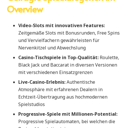
Overview
Video-Slots mit innovativen Features:
Zeitgemäße Slots mit Bonusrunden, Free Spins
und Vervielfachern gewährleisten für
Nervenkitzel und Abwechslung
Casino-Tischspiele in Top-Qualität:
Roulette,
Black Jack und Baccarat in diversen Versionen
mit verschiedenen Einsatzgrenzen
Live-Casino-Erlebnis:
Authentische
Atmosphäre mit erfahrenen Dealern in
Echtzeit-Übertragung aus hochmodernen
Spielstudios
Progressive-Spiele mit Millionen-Potential:
Progressive Spielautomaten, bei welchen die