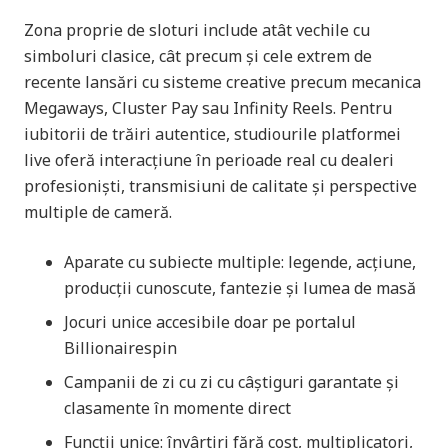
Zona proprie de sloturi include atât vechile cu
simboluri clasice, cât precum și cele extrem de
recente lansări cu sisteme creative precum mecanica
Megaways, Cluster Pay sau Infinity Reels. Pentru
iubitorii de trăiri autentice, studiourile platformei
live oferă interacțiune în perioade real cu dealeri
profesioniști, transmisiuni de calitate și perspective
multiple de cameră.
Aparate cu subiecte multiple: legende, acțiune,
producții cunoscute, fantezie și lumea de masă
Jocuri unice accesibile doar pe portalul
Billionairespin
Campanii de zi cu zi cu câștiguri garantate și
clasamente în momente direct
Funcții unice: învârtiri fără cost, multiplicatori,