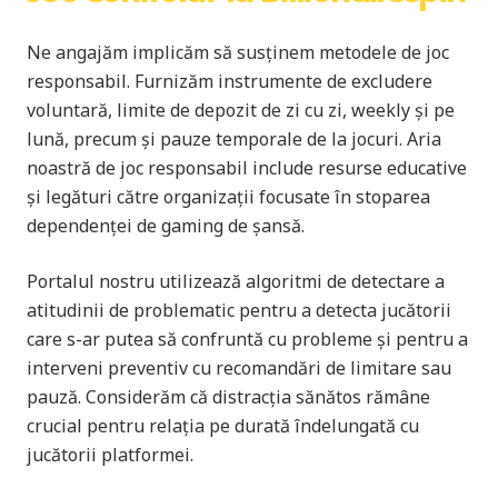
Ne angajăm implicăm să susținem metodele de joc
responsabil. Furnizăm instrumente de excludere
voluntară, limite de depozit de zi cu zi, weekly și pe
lună, precum și pauze temporale de la jocuri. Aria
noastră de joc responsabil include resurse educative
și legături către organizații focusate în stoparea
dependenței de gaming de șansă.
Portalul nostru utilizează algoritmi de detectare a
atitudinii de problematic pentru a detecta jucătorii
care s-ar putea să confruntă cu probleme și pentru a
interveni preventiv cu recomandări de limitare sau
pauză. Considerăm că distracția sănătos rămâne
crucial pentru relația pe durată îndelungată cu
jucătorii platformei.