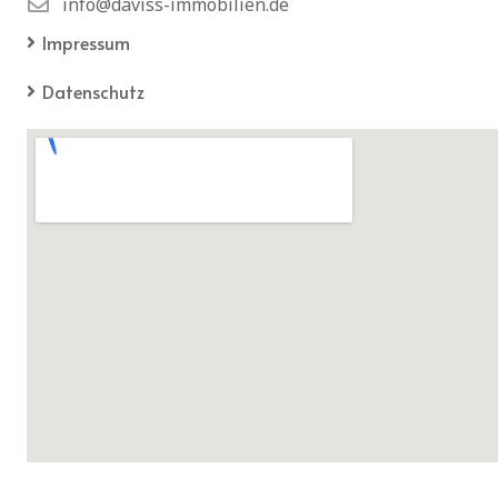
info@daviss-immobilien.de
Impressum
Datenschutz