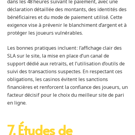
dans les 48 heures suivant le paiement, avec une
déclaration détaillée des montants, des identités des
bénéficiaires et du mode de paiement utilisé. Cette
exigence vise à prévenir le blanchiment d’argent et à
protéger les joueurs vulnérables.
Les bonnes pratiques incluent : l’affichage clair des
SLA sur le site, la mise en place d’un canal de
support dédié aux retraits, et l’utilisation d’outils de
suivi des transactions suspectes. En respectant ces
obligations, les casinos évitent les sanctions
financières et renforcent la confiance des joueurs, un
facteur décisif pour le choix du meilleur site de pari
en ligne.
7. Études de