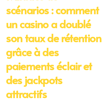
scénarios : comment
un casino a doublé
son taux de rétention
grâce à des
paiements éclair et
des jackpots
attractifs