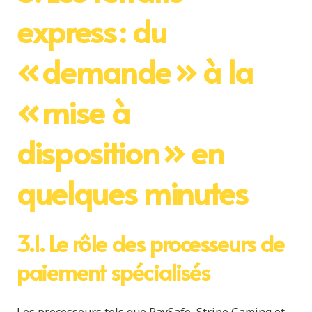
express : du
« demande » à la
« mise à
disposition » en
quelques minutes
3.1. Le rôle des processeurs de
paiement spécialisés