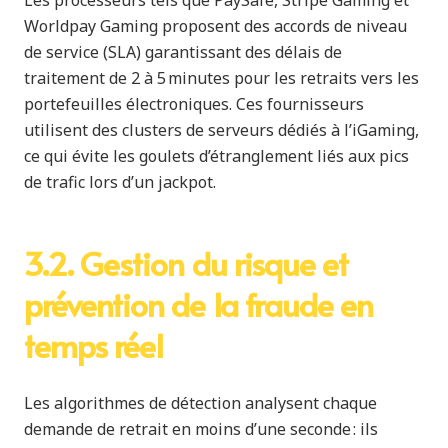
Les processeurs tels que PaySafe, Stripe Gaming et
Worldpay Gaming proposent des accords de niveau
de service (SLA) garantissant des délais de
traitement de 2 à 5 minutes pour les retraits vers les
portefeuilles électroniques. Ces fournisseurs
utilisent des clusters de serveurs dédiés à l’iGaming,
ce qui évite les goulets d’étranglement liés aux pics
de trafic lors d’un jackpot.
3.2. Gestion du risque et
prévention de la fraude en
temps réel
Les algorithmes de détection analysent chaque
demande de retrait en moins d’une seconde : ils