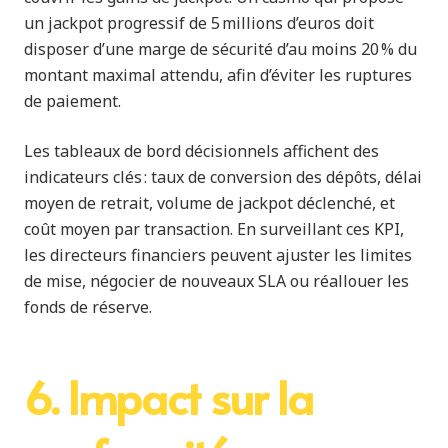
un jackpot progressif de 5 millions d’euros doit
disposer d’une marge de sécurité d’au moins 20 % du
montant maximal attendu, afin d’éviter les ruptures
de paiement.
Les tableaux de bord décisionnels affichent des
indicateurs clés : taux de conversion des dépôts, délai
moyen de retrait, volume de jackpot déclenché, et
coût moyen par transaction. En surveillant ces KPI,
les directeurs financiers peuvent ajuster les limites
de mise, négocier de nouveaux SLA ou réallouer les
fonds de réserve.
6. Impact sur la