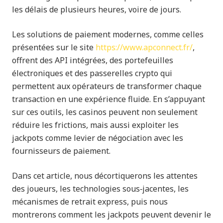
les délais de plusieurs heures, voire de jours.
Les solutions de paiement modernes, comme celles
présentées sur le site
https://www.apconnect.fr/
,
offrent des API intégrées, des portefeuilles
électroniques et des passerelles crypto qui
permettent aux opérateurs de transformer chaque
transaction en une expérience fluide. En s’appuyant
sur ces outils, les casinos peuvent non seulement
réduire les frictions, mais aussi exploiter les
jackpots comme levier de négociation avec les
fournisseurs de paiement.
Dans cet article, nous décortiquerons les attentes
des joueurs, les technologies sous‑jacentes, les
mécanismes de retrait express, puis nous
montrerons comment les jackpots peuvent devenir le