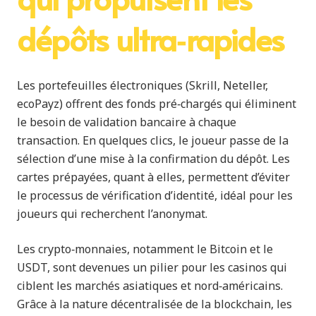
dépôts ultra‑rapides
Les portefeuilles électroniques (Skrill, Neteller,
ecoPayz) offrent des fonds pré‑chargés qui éliminent
le besoin de validation bancaire à chaque
transaction. En quelques clics, le joueur passe de la
sélection d’une mise à la confirmation du dépôt. Les
cartes prépayées, quant à elles, permettent d’éviter
le processus de vérification d’identité, idéal pour les
joueurs qui recherchent l’anonymat.
Les crypto‑monnaies, notamment le Bitcoin et le
USDT, sont devenues un pilier pour les casinos qui
ciblent les marchés asiatiques et nord‑américains.
Grâce à la nature décentralisée de la blockchain, les