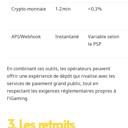
Crypto‑monnaie
1‑2 min
< 0,3 %
API/Webhook
Instantané
Variable selon
le PSP
En combinant ces outils, les opérateurs peuvent
offrir une expérience de dépôt qui rivalise avec les
services de paiement grand public, tout en
respectant les exigences réglementaires propres à
l’iGaming.
3. Les retraits