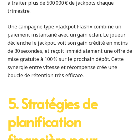
à traiter plus de 500 000 € de jackpots chaque
trimestre.
Une campagne type « Jackpot Flash » combine un
paiement instantané avec un gain éclair. Le joueur
déclenche le jackpot, voit son gain crédité en moins
de 30 secondes, et reçoit immédiatement une offre de
mise gratuite à 100 % sur le prochain dépôt. Cette
synergie entre vitesse et récompense crée une
boucle de rétention très efficace.
5. Stratégies de
planification
financière pour