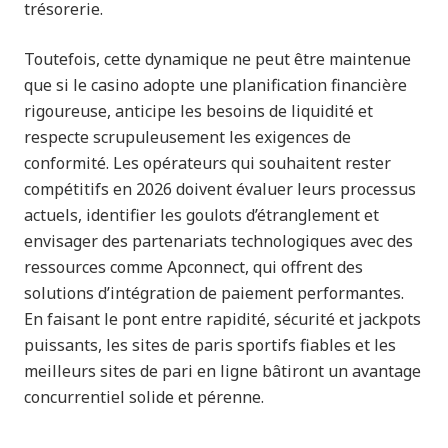
trésorerie.
Toutefois, cette dynamique ne peut être maintenue
que si le casino adopte une planification financière
rigoureuse, anticipe les besoins de liquidité et
respecte scrupuleusement les exigences de
conformité. Les opérateurs qui souhaitent rester
compétitifs en 2026 doivent évaluer leurs processus
actuels, identifier les goulots d’étranglement et
envisager des partenariats technologiques avec des
ressources comme Apconnect, qui offrent des
solutions d’intégration de paiement performantes.
En faisant le pont entre rapidité, sécurité et jackpots
puissants, les sites de paris sportifs fiables et les
meilleurs sites de pari en ligne bâtiront un avantage
concurrentiel solide et pérenne.