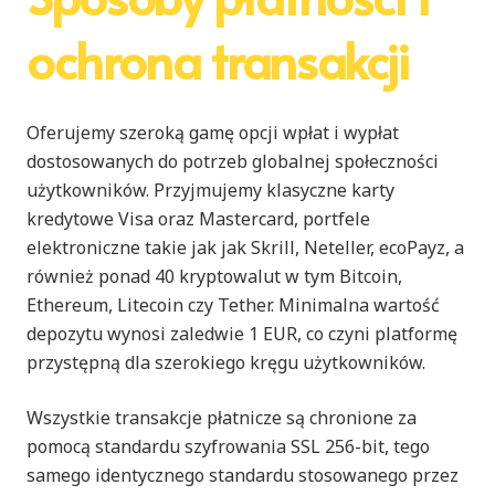
ochrona transakcji
Oferujemy szeroką gamę opcji wpłat i wypłat
dostosowanych do potrzeb globalnej społeczności
użytkowników. Przyjmujemy klasyczne karty
kredytowe Visa oraz Mastercard, portfele
elektroniczne takie jak jak Skrill, Neteller, ecoPayz, a
również ponad 40 kryptowalut w tym Bitcoin,
Ethereum, Litecoin czy Tether. Minimalna wartość
depozytu wynosi zaledwie 1 EUR, co czyni platformę
przystępną dla szerokiego kręgu użytkowników.
Wszystkie transakcje płatnicze są chronione za
pomocą standardu szyfrowania SSL 256-bit, tego
samego identycznego standardu stosowanego przez