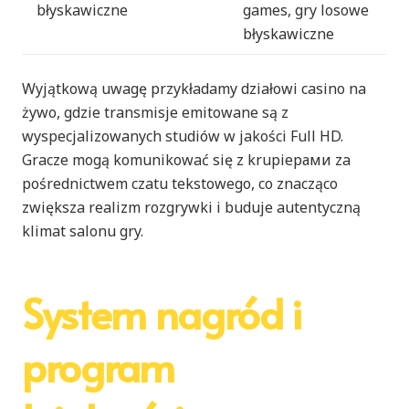
błyskawiczne
games, gry losowe
błyskawiczne
Wyjątkową uwagę przykładamy działowi casino na
żywo, gdzie transmisje emitowane są z
wyspecjalizowanych studiów w jakości Full HD.
Gracze mogą komunikować się z krupiерами za
pośrednictwem czatu tekstowego, co znacząco
zwiększa realizm rozgrywki i buduje autentyczną
klimat salonu gry.
System nagród i
program