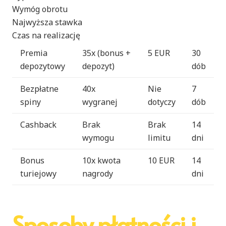
Wymóg obrotu
Najwyższa stawka
Czas na realizację
Premia
35x (bonus +
5 EUR
30
depozytowy
depozyt)
dób
Bezpłatne
40x
Nie
7
spiny
wygranej
dotyczy
dób
Cashback
Brak
Brak
14
wymogu
limitu
dni
Bonus
10x kwota
10 EUR
14
turiejowy
nagrody
dni
Sposoby płatności i