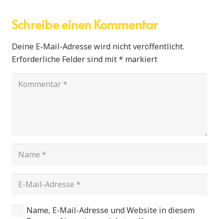
Schreibe einen Kommentar
Deine E-Mail-Adresse wird nicht veröffentlicht.
Erforderliche Felder sind mit
*
markiert
Name, E-Mail-Adresse und Website in diesem