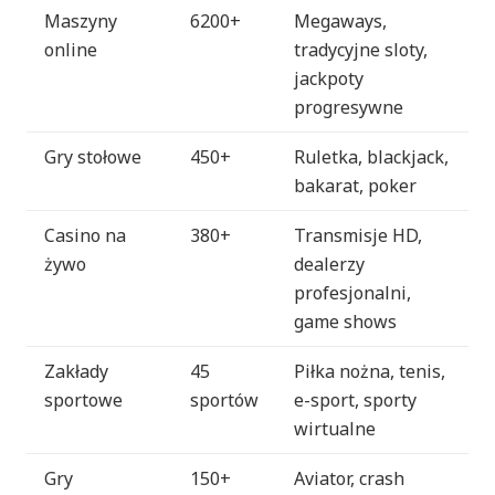
Maszyny
6200+
Megaways,
online
tradycyjne sloty,
jackpoty
progresywne
Gry stołowe
450+
Ruletka, blackjack,
bakarat, poker
Casino na
380+
Transmisje HD,
żywo
dealerzy
profesjonalni,
game shows
Zakłady
45
Piłka nożna, tenis,
sportowe
sportów
e-sport, sporty
wirtualne
Gry
150+
Aviator, crash