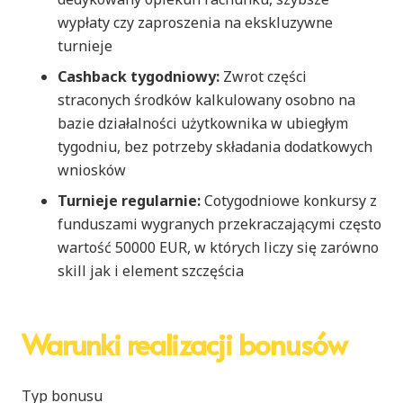
wypłaty czy zaproszenia na ekskluzywne
turnieje
Cashback tygodniowy:
Zwrot części
straconych środków kalkulowany osobno na
bazie działalności użytkownika w ubiegłym
tygodniu, bez potrzeby składania dodatkowych
wniosków
Turnieje regularnie:
Cotygodniowe konkursy z
funduszami wygranych przekraczającymi często
wartość 50000 EUR, w których liczy się zarówno
skill jak i element szczęścia
Warunki realizacji bonusów
Typ bonusu