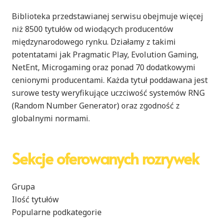
Biblioteka przedstawianej serwisu obejmuje więcej
niż 8500 tytułów od wiodących producentów
międzynarodowego rynku. Działamy z takimi
potentatami jak Pragmatic Play, Evolution Gaming,
NetEnt, Microgaming oraz ponad 70 dodatkowymi
cenionymi producentami. Każda tytuł poddawana jest
surowe testy weryfikujące uczciwość systemów RNG
(Random Number Generator) oraz zgodność z
globalnymi normami.
Sekcje oferowanych rozrywek
Grupa
Ilość tytułów
Popularne podkategorie