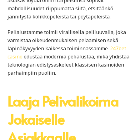
asiakas löytää omiin tarpeisiinsa sopivat
mahdollisuudet riippumatta siitä, etsitäänkö
jännitystä kolikkopeleistä tai pöytäpeleistä.
Pelialustamme toimii virallisella peliluuvalla, joka
varmistaa oikeudenmukaisen pelaamisen sekä
läpinäkyvyyden kaikessa toiminnassamme.
247bet
casino
edustaa modernia pelialustaa, mikä yhdistää
teknologian edistysaskeleet klassisen kasinoiden
parhaimpiin puoliin.
Laaja Pelivalikoima
Jokaiselle
Asiakkaalle