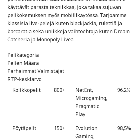
käyttävät parasta tekniikkaa, joka takaa sujuvan
pelikokemuksen myös mobiilikäytössä. Tarjoamme
klassisia live-pelejä kuten blackjackia, rulettiä ja
baccaratia sekä uniikkeja vaihtoehtoja kuten Dream
Catcheria ja Monopoly Livea.
Pelikategoria
Pelien Määrä
Parhaimmat Valmistajat
RTP-keskiarvo
Kolikkopelit
800+
NetEnt,
96.2%
Microgaming,
Pragmatic
Play
Pöytäpelit
150+
Evolution
98,5%
Gaming,