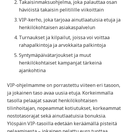
Takaisinmaksuohjelma, joka palauttaa osan
häviöistä takaisin pelitilille viikoittain
VIP-kerho, joka tarjoaa ainutlaatuisia etuja ja
henkilökohtaisen asiakaspalvelun
Turnaukset ja kilpailut, joissa voi voittaa
rahapalkintoja ja arvokkaita palkintoja
Syntymäpäivätarjoukset ja muut
henkilökohtaiset kampanjat tärkeinä
ajankohtina
VIP-ohjelmamme on porrastettu viiteen eri tasoon,
ja jokainen taso avaa uusia etuja. Korkeimmalla
tasolla pelaajat saavat henkilökohtaisen
tilinhoitajan, nopeammat kotiutukset, korkeammat
nostotasorajat sekä ainutlaatuisia bonuksia.
Ylöspäin VIP-tasoilla edetään keräämällä pisteitä
pelaamisesta – jokainen pelattu euro tuottaa