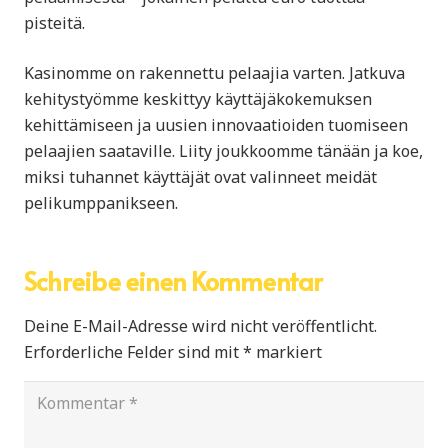
pisteitä.
Kasinomme on rakennettu pelaajia varten. Jatkuva
kehitystyömme keskittyy käyttäjäkokemuksen
kehittämiseen ja uusien innovaatioiden tuomiseen
pelaajien saataville. Liity joukkoomme tänään ja koe,
miksi tuhannet käyttäjät ovat valinneet meidät
pelikumppanikseen.
Schreibe einen Kommentar
Deine E-Mail-Adresse wird nicht veröffentlicht.
Erforderliche Felder sind mit
*
markiert