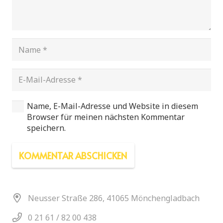
Name, E-Mail-Adresse und Website in diesem
Browser für meinen nächsten Kommentar
speichern.
KOMMENTAR ABSCHICKEN
Neusser Straße 286, 41065 Mönchengladbach
0 21 61 / 82 00 438