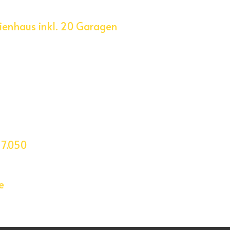
ienhaus inkl. 20 Garagen
 7.050
e