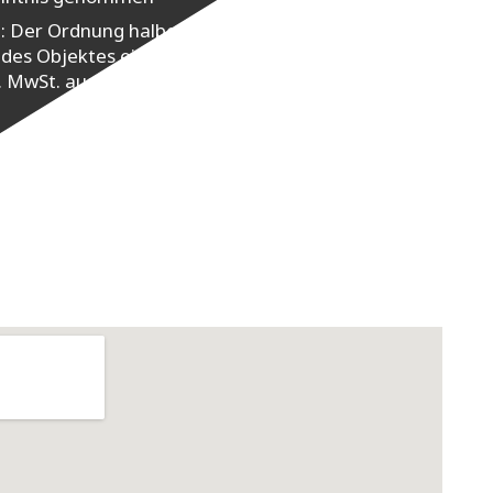
n: Der Ordnung halber weisen wir darauf hin,
des Objektes eine Nachweisprovision in
l. MwSt. aus dem Kaufpreis in Rechnung