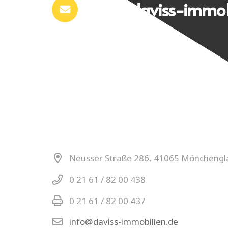
info@daviss-immob
Neusser Straße 286, 41065 Möncheng
0 21 61 / 82 00 438
0 21 61 / 82 00 437
info@daviss-immobilien.de